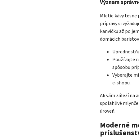
Význam správn
Mletie kávy tesne 
prípravy si vyžadu
kanvičku až po jem
domácich baristov
Uprednostňu
Používajte n
spôsobu príp
Vyberajte mi
e-shopu.
Ak vám záleží na a
spoľahlivé mlynček
úroveň.
Moderné me
príslušens