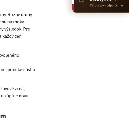
Pár otázok – odporučíme
ómy. Rôzne druhy
rednú na moka
ny výsledok. Pre
a každý deň.
 zvoleného
álnej ponuke nášho
 kávové zrná,
y na úplne novú
ym