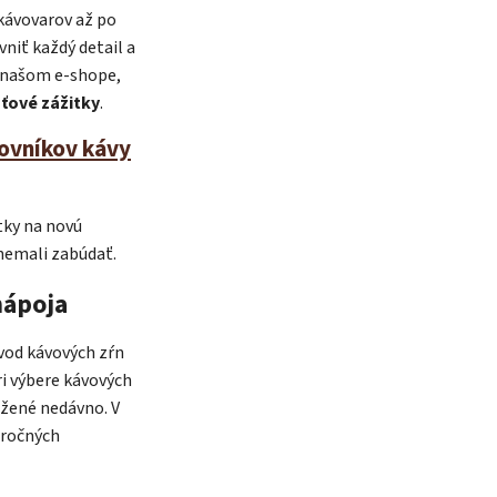
 kávovarov až po
ta — poradca Caffeitaliano
niť každý detail a
s výberom kávy aj kompatibilitou
v našom e-shope,
uťové zážitky
.
lovníkov kávy
tky na novú
 nemali zabúdať.
nápoja
vod kávových zŕn
ri výbere kávových
ažené nedávno. V
áročných