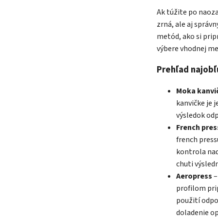
Ak túžite po naoza
zrná, ale aj správ
metód, ako si prip
výbere vhodnej met
Prehľad najobľ
Moka kanvi
kanvičke je 
výsledok od
French pres
french press
kontrola nad
chuti výsledn
Aeropress
–
profilom pri
použití odp
doladenie op