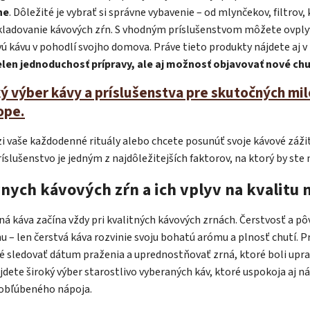
ne
. Dôležité je vybrať si správne vybavenie – od mlynčekov, filtrov,
Baris
skladovanie kávových zŕn. S vhodným príslušenstvom môžete ovplyv
Poradím 
vú kávu v pohodlí svojho domova. Práve tieto produkty nájdete aj 
elen jednoduchosť prípravy, ale aj možnosť objavovať nové ch
ý výber kávy a príslušenstva pre skutočných mi
ope.
i vaše každodenné rituály alebo chcete posunúť svoje kávové záži
ríslušenstvo je jedným z najdôležitejších faktorov, na ktorý by ste
nych kávových zŕn a ich vplyv na kvalitu 
 káva začína vždy pri kvalitných kávových zrnách. Čerstvosť a pô
u – len čerstvá káva rozvinie svoju bohatú arómu a plnosť chutí. P
né sledovať dátum praženia a uprednostňovať zrná, ktoré boli upr
ete široký výber starostlivo vyberaných káv, ktoré uspokoja aj n
obľúbeného nápoja.