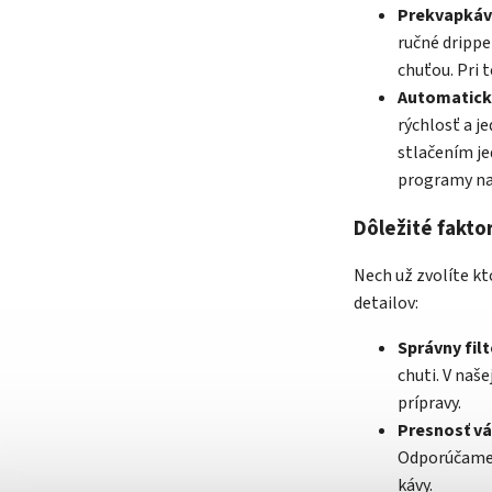
Prekvapkáv
ručné drippe
chuťou. Pri 
Automatick
rýchlosť a j
stlačením je
programy na
Dôležité fakto
Nech už zvolíte kt
detailov:
Správny filt
chuti. V naš
prípravy.
Presnosť vá
Odporúčame p
kávy.