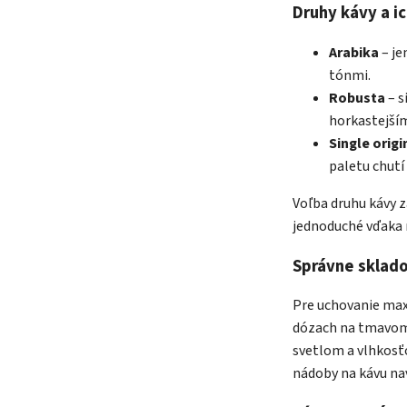
Druhy kávy a ic
Arabika
– je
tónmi.
Robusta
– s
horkastejší
Single origi
paletu chutí
Voľba druhu kávy z
jednoduché vďaka n
Správne sklad
Pre uchovanie max
dózach na tmavom
svetlom a vlhkosťo
nádoby na kávu nav