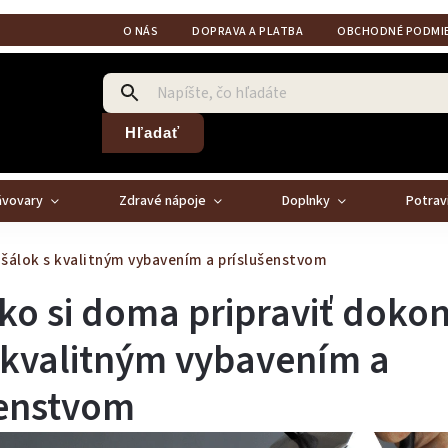
O NÁS
DOPRAVA A PLATBA
OBCHODNÉ PODMI
Hľadať
ávovary
Zdravé nápoje
Doplnky
Potrav
 šálok s kvalitným vybavením a príslušenstvom
ko si doma pripraviť doko
 kvalitným vybavením a
šenstvom