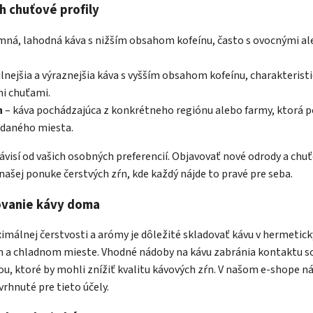
h chuťové profily
mná, lahodná káva s nižším obsahom kofeínu, často s ovocnými a
ilnejšia a výraznejšia káva s vyšším obsahom kofeínu, charakterist
mi chuťami.
n
– káva pochádzajúca z konkrétneho regiónu alebo farmy, ktorá 
 daného miesta.
ávisí od vašich osobných preferencií. Objavovať nové odrody a chuťo
ašej ponuke čerstvých zŕn, kde každý nájde to pravé pre seba.
ovanie kávy doma
imálnej čerstvosti a arómy je dôležité skladovať kávu v hermetic
 a chladnom mieste. Vhodné nádoby na kávu zabránia kontaktu s
u, ktoré by mohli znížiť kvalitu kávových zŕn. V našom e-shope ná
rhnuté pre tieto účely.