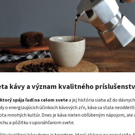
ta kávy a význam kvalitného príslušenst
torý spája ľudí na celom svete
a jej história siaha až do dávnych
ndy o energizujúcich účinkoch kávových zŕn, káva sa stala neoddeli
ta mnohých kultúr. Dnes je káva nielen obľúbeným nápojom, ale a
dychu a pôžitku v uponáhľanom svete.
álky kvalitnej kávy doma je trendom, ktorý získava na popularite. 