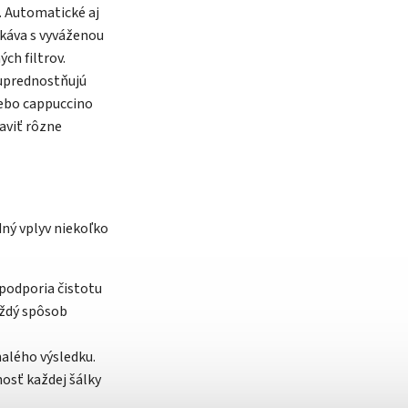
u. Automatické aj
 káva s vyváženou
ch filtrov.
 uprednostňujú
lebo cappuccino
aviť rôzne
ný vplyv niekoľko
 podporia čistotu
aždý spôsob
alého výsledku.
osť každej šálky