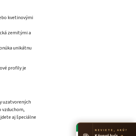
lebo kvetinovými
ická zemitými a
ponúka unikátnu
vé profily je
ky uzatvorených
o vzduchom,
jdete aj špeciálne
NEVIETE, AKÚ?
☕
Kávový kvíz
→