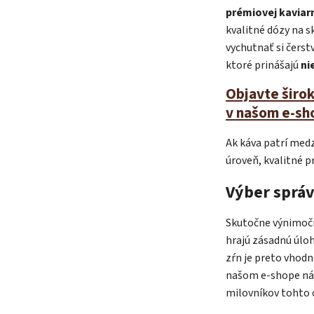
prémiovej kaviar
kvalitné dózy na 
vychutnať si čerst
ktoré prinášajú
ni
Objavte širok
v našom e-sh
Ak káva patrí medz
úroveň, kvalitné p
Výber správ
Skutočne výnimočná
hrajú zásadnú úloh
zŕn je preto vhod
našom e-shope nájd
milovníkov tohto 