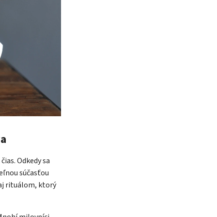
va
 čias. Odkedy sa
teľnou súčasťou
j rituálom, ktorý
Mnohí milovníci