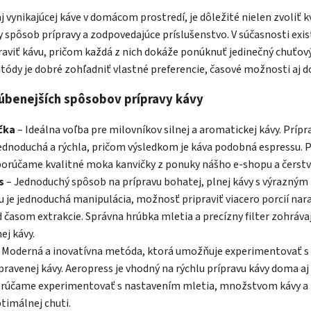
j vynikajúcej káve v domácom prostredí, je dôležité nielen zvoliť 
ny spôsob prípravy a zodpovedajúce príslušenstvo. V súčasnosti exis
raviť kávu, pričom každá z nich dokáže ponúknuť jedinečný chuťový
ódy je dobré zohľadniť vlastné preferencie, časové možnosti aj d
úbenejších spôsobov prípravy kávy
čka
– Ideálna voľba pre milovníkov silnej a aromatickej kávy. Príp
jednoduchá a rýchla, pričom výsledkom je káva podobná espressu. 
porúčame kvalitné moka kanvičky z ponuky nášho e-shopu a čerstv
s
– Jednoduchý spôsob na prípravu bohatej, plnej kávy s výrazným
u je jednoduchá manipulácia, možnosť pripraviť viacero porcií na
 časom extrakcie. Správna hrúbka mletia a precízny filter zohráva
ej kávy.
 Moderná a inovatívna metóda, ktorá umožňuje experimentovať 
pravenej kávy. Aeropress je vhodný na rýchlu prípravu kávy doma aj 
orúčame experimentovať s nastavením mletia, množstvom kávy a 
timálnej chuti.