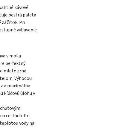
kvalitné kávové
tuje pestrá paleta
 zážitok. Pri
ostupné vybavenie.
rava v moka
Pre perfektný
o mleté zrná.
 telom. Výhodou
raz a maximálna
jú kľúčovú úlohu v
s chuťovým
na cestách. Pri
teplotou vody na