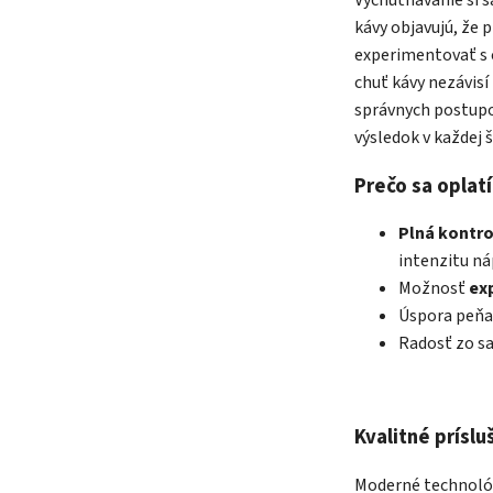
kávy objavujú, že
experimentovať s c
chuť kávy nezávisí
správnych postupov
výsledok v každej š
Prečo sa oplatí
Plná kontro
intenzitu ná
Možnosť
ex
Úspora peňaz
Radosť zo s
Kvalitné prísl
Moderné technológi