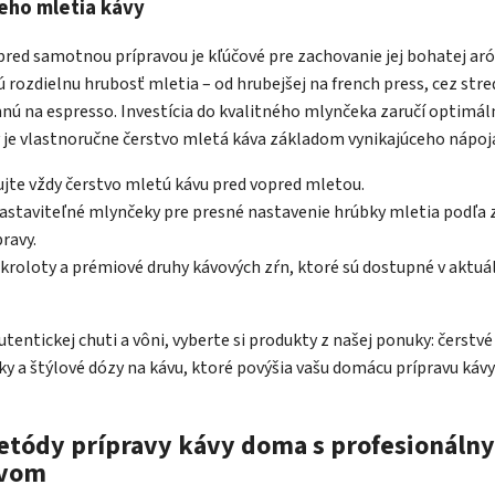
eho mletia kávy
pred samotnou prípravou je kľúčové pre zachovanie jej bohatej ar
jú rozdielnu hrubosť mletia – od hrubejšej na french press, cez st
nú na espresso. Investícia do kvalitného mlynčeka zaručí optimál
 je vlastnoručne čerstvo mletá káva základom vynikajúceho nápoj
jte vždy čerstvo mletú kávu pred vopred mletou.
astaviteľné mlynčeky pre presné nastavenie hrúbky mletia podľa
ravy.
kroloty a prémiové druhy kávových zŕn, ktoré sú dostupné v aktu
utentickej chuti a vôni, vyberte si produkty z našej ponuky: čerstvé
y a štýlové dózy na kávu, ktoré povýšia vašu domácu prípravu káv
tódy prípravy kávy doma s profesionáln
tvom