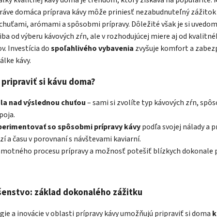
 práve domáca príprava kávy môže priniesť nezabudnuteľný zážito
huťami, arómami a spôsobmi prípravy. Dôležité však je si uvedomi
 iba od výberu kávových zŕn, ale v rozhodujúcej miere aj od kvalitn
. Investícia do
spoľahlivého vybavenia
zvyšuje komfort a zabez
álke kávy.
 pripraviť si kávu doma?
la nad výslednou chuťou
– sami si zvolíte typ kávových zŕn, spôs
poja.
perimentovať so spôsobmi prípravy kávy
podľa svojej nálady a pr
í a času v porovnaní s návštevami kaviarní.
amotného procesu prípravy a možnosť potešiť blízkych dokonale 
ušenstvo: základ dokonalého zážitku
e a inovácie v oblasti prípravy kávy umožňujú pripraviť si doma
k