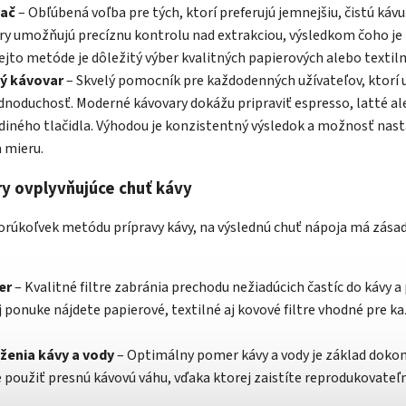
ač
– Obľúbená voľba pre tých, ktorí preferujú jemnejšiu, čistú káv
ry umožňujú precíznu kontrolu nad extrakciou, výsledkom čoho je
tejto metóde je dôležitý výber kvalitných papierových alebo textilný
ý kávovar
– Skvelý pomocník pre každodenných užívateľov, ktorí
ednoduchosť. Moderné kávovary dokážu pripraviť espresso, latté a
diného tlačidla. Výhodou je konzistentný výsledok a možnosť nast
 mieru.
ry ovplyvňujúce chuť kávy
orúkoľvek metódu prípravy kávy, na výslednú chuť nápoja má zásad
er
– Kvalitné filtre zabránia prechodu nežiadúcich častíc do kávy a
ej ponuke nájdete papierové, textilné aj kovové filtre vhodné pre k
ženia kávy a vody
– Optimálny pomer kávy a vody je základ dokon
oužiť presnú kávovú váhu, vďaka ktorej zaistíte reprodukovateľn