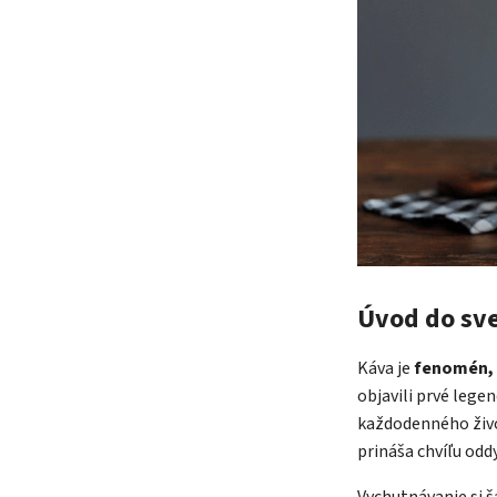
Úvod do sve
Káva je
fenomén, k
objavili prvé lege
každodenného živo
prináša chvíľu od
Vychutnávanie si š