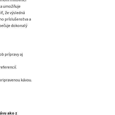
k a umožňuje
ť, že výsledná
ého príslušenstva a
pečuje dokonalý
ob prípravy aj
eferencií.
pripravenou kávou.
ávu ako z