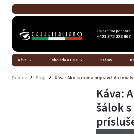
Zákaznícka podpora:
+421 372 028 967
Káva
Čokoláda a Čaje
Krémy
K
Domov
Blog
Káva: Ako si doma pripraviť dokonalý
/
/
Káva: A
šálok s
príslu