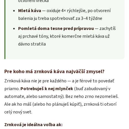
otvorení vrecka
Mletá káva
— oxiduje 4× rýchlejšie, po otvorení
balenia ju treba spotrebovať za 3–4 týždne
Pomletá doma tesne pred prípravou
— zachytíš
aj prchavé tóny, ktoré komerčne mletá káva už
dávno stratila
Pre koho má zrnková káva najväčší zmysel?
Zrnková káva nie je pre každého — a je férové to povedať
priamo.
Potrebuješ k nej mlynček
(buď zabudovaný v
automate, alebo samostatný). Bez neho zrno nezomelieš.
Ale ak ho máš (alebo ho plánuješ kúpiť), zrnková ti otvorí
celý nový svet.
Zrnková je ideálna voľba ak: