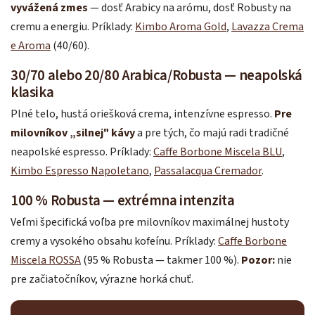
vyvážená zmes
— dosť Arabicy na arómu, dosť Robusty na
cremu a energiu. Príklady:
Kimbo Aroma Gold
,
Lavazza Crema
e Aroma
(40/60).
30/70 alebo 20/80 Arabica/Robusta — neapolská
klasika
Plné telo, hustá oriešková crema, intenzívne espresso.
Pre
milovníkov „silnej" kávy
a pre tých, čo majú radi tradičné
neapolské espresso. Príklady:
Caffe Borbone Miscela BLU
,
Kimbo Espresso Napoletano
,
Passalacqua Cremador
.
100 % Robusta — extrémna intenzita
Veľmi špecifická voľba pre milovníkov maximálnej hustoty
cremy a vysokého obsahu kofeínu. Príklady:
Caffe Borbone
Miscela ROSSA
(95 % Robusta — takmer 100 %).
Pozor:
nie
pre začiatočníkov, výrazne horká chuť.