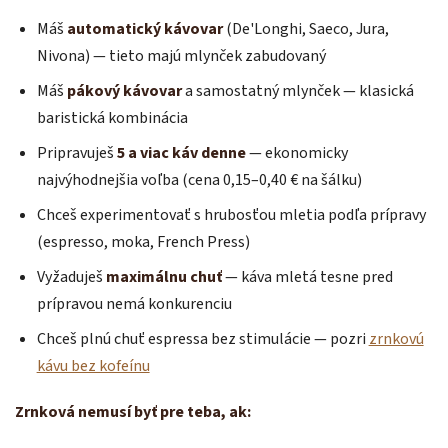
Máš
automatický kávovar
(De'Longhi, Saeco, Jura,
Nivona) — tieto majú mlynček zabudovaný
Máš
pákový kávovar
a samostatný mlynček — klasická
baristická kombinácia
Pripravuješ
5 a viac káv denne
— ekonomicky
najvýhodnejšia voľba (cena 0,15–0,40 € na šálku)
Chceš experimentovať s hrubosťou mletia podľa prípravy
(espresso, moka, French Press)
Vyžaduješ
maximálnu chuť
— káva mletá tesne pred
prípravou nemá konkurenciu
Chceš plnú chuť espressa bez stimulácie — pozri
zrnkovú
kávu bez kofeínu
Zrnková nemusí byť pre teba, ak: