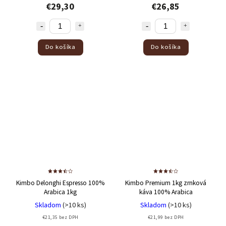
€29,30
€26,85
Do košíka
Do košíka
Kimbo Delonghi Espresso 100%
Kimbo Premium 1kg zrnková
Arabica 1kg
káva
100% Arabica
Skladom
(>10 ks)
Skladom
(>10 ks)
€21,35 bez DPH
€21,99 bez DPH