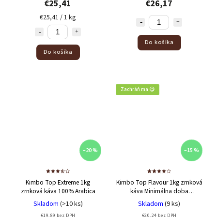
€25,41
€26,17
€25,41 / 1 kg
Do košíka
Do košíka
Zachráň ma 😋
–20 %
–15 %
Kimbo Top Extreme 1kg
Kimbo Top Flavour 1kg zrnková
zrnková káva
100% Arabica
káva
Minimálna doba
trvanlivosti 13/10/2026 - 100%
Skladom
(>10 ks)
Skladom
(9 ks)
Arabica
€19,89 bez DPH
€20,24 bez DPH