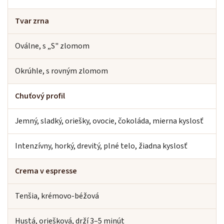
Tvar zrna
Oválne, s „S" zlomom
Okrúhle, s rovným zlomom
Chuťový profil
Jemný, sladký, oriešky, ovocie, čokoláda, mierna kyslosť
Intenzívny, horký, drevitý, plné telo, žiadna kyslosť
Crema v espresse
Tenšia, krémovo-béžová
Hustá, oriešková, drží 3–5 minút