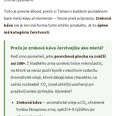
Toto je presne dôvod, prečo si Taliani v každom poriadnom
bare melú kávu
al momento
— tesne pred prípravou.
Zrnková
káva
nie je len iná forma toho istého produktu. Je to
úplne
iná kategória čerstvosti
.
Prečo je zrnková káva čerstvejšia ako mletá?
Keď zrno pomelieš, jeho
povrchová plocha sa zväčší
asi 100×
. Z hladkého zrna vzniknú tisíce mikročastíc,
na ktoré sa naraz pustí kyslík v okolitom vzduchu.
Aromatické oleje, ktoré dávajú káve charakter, sa
začnú rozkladať. CO₂ (oxid uhličitý uvoľnený pri
pražení) uniká rýchlejšie. Výsledok?
Zrnková káva
— aromatické oleje a CO₂ chránené
tvrdou škrupinou zrna, vydrží 4–6 týždňov po