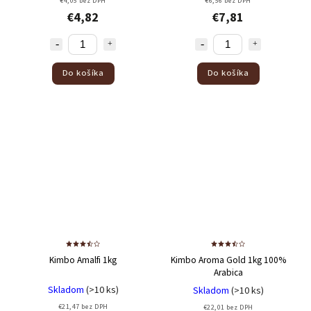
€4,05 bez DPH
€6,56 bez DPH
€4,82
€7,81
Do košíka
Do košíka
Kimbo Amalfi 1kg
Kimbo Aroma Gold 1kg
100%
Arabica
Skladom
(>10 ks)
Skladom
(>10 ks)
€21,47 bez DPH
€22,01 bez DPH