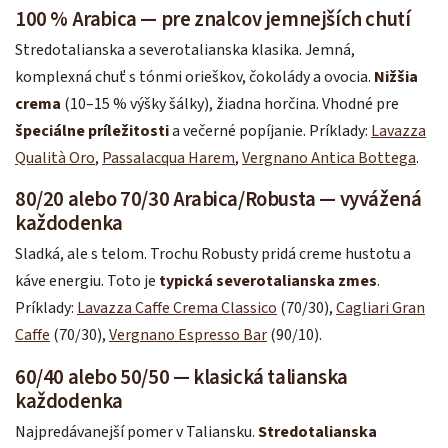
100 % Arabica — pre znalcov jemnejších chutí
Stredotalianska a severotalianska klasika. Jemná,
komplexná chuť s tónmi orieškov, čokolády a ovocia.
Nižšia
crema
(10–15 % výšky šálky), žiadna horčina. Vhodné pre
špeciálne príležitosti
a večerné popíjanie. Príklady:
Lavazza
Qualità Oro
,
Passalacqua Harem
,
Vergnano Antica Bottega
.
80/20 alebo 70/30 Arabica/Robusta — vyvážená
každodenka
Sladká, ale s telom. Trochu Robusty pridá creme hustotu a
káve energiu. Toto je
typická severotalianska zmes
.
Príklady:
Lavazza Caffe Crema Classico
(70/30),
Cagliari Gran
Caffe
(70/30),
Vergnano Espresso Bar
(90/10).
60/40 alebo 50/50 — klasická talianska
každodenka
Najpredávanejší pomer v Taliansku.
Stredotalianska