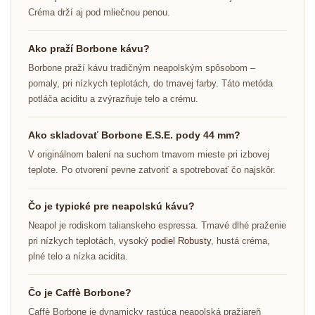
Créma drží aj pod mliečnou penou.
Ako praží Borbone kávu?
Borbone praží kávu tradičným neapolským spôsobom –
pomaly, pri nízkych teplotách, do tmavej farby. Táto metóda
potláča aciditu a zvýrazňuje telo a crému.
Ako skladovať Borbone E.S.E. pody 44 mm?
V originálnom balení na suchom tmavom mieste pri izbovej
teplote. Po otvorení pevne zatvoriť a spotrebovať čo najskôr.
Čo je typické pre neapolskú kávu?
Neapol je rodiskom talianskeho espressa. Tmavé dlhé praženie
pri nízkych teplotách, vysoký
podiel Robusty
, hustá créma,
plné telo a nízka acidita.
Čo je Caffè Borbone?
Caffè Borbone je dynamicky rastúca neapolská pražiareň