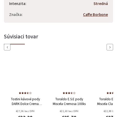
Intenzita
:
Stredná
Značka
:
Caffe Borbone
Súvisiaci tovar
Previous
Next
ini kávové pody
Toraldo E.S.E pody
Toraldo E.S.E pody
K Dolce Crema
Miscela Cremosa 100ks
Miscela Classica 100ks
100ks
€27,06 bez DPH
€21,60 bez DPH
€22,88 bez DPH