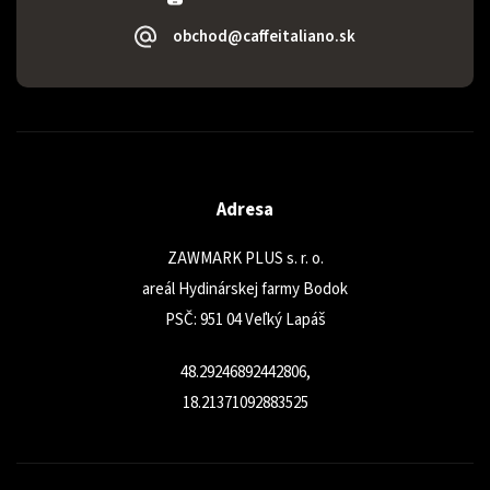
obchod@caffeitaliano.sk
Adresa
ZAWMARK PLUS s. r. o.
areál Hydinárskej farmy Bodok
PSČ: 951 04 Veľký Lapáš
48.29246892442806,
18.21371092883525