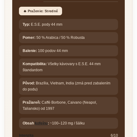
🔥 Praženie: Stredné
Typ:
E.S.E. pody 44 mm
Pomer:
50 % Arabica / 50 % Robusta
Balenie:
100 podov 44 mm
Kompatibilita:
Všetky kávovary s E.S.E. 44 mm
štandardom
Pôvod:
Brazília, Vietnam, India (zrná pred zabalením
do podu)
Pražiareň:
Caffè Borbone, Caivano (Neapol,
Taliansko) od 1997
Obsah
kofeínu
:
~100–120 mg / šálku
Intenzita
6/10