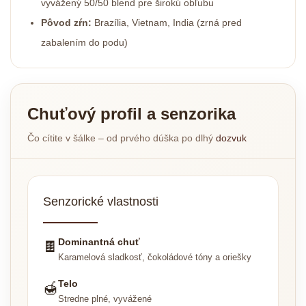
vyvážený 50/50 blend pre širokú obľubu
Pôvod zŕn:
Brazília, Vietnam, India (zrná pred
zabalením do podu)
Chuťový profil a senzorika
Čo cítite v šálke – od prvého dúška po dlhý
dozvuk
Senzorické vlastnosti
Dominantná chuť
🍫
Karamelová sladkosť, čokoládové tóny a oriešky
Telo
🍯
Stredne plné, vyvážené