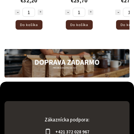
€32,20
€25,70
€27,23
Do košíka
Do košíka
Do košíka
Zákaznícka podpora:
+421 372 028 967