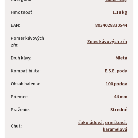
Hmotnosť
:
1.18 kg
EAN
:
8034028330544
Pomer kávových
Zmes kávových zŕn
zŕn
:
Druh kávy
:
Mletá
Kompatibilita
:
E.S.E. pody
Obsah balenia
:
100 podov
Priemer
:
44 mm
Praženie
:
Stredné
čokoládová
,
oriešková
,
Chuť
:
karamelová