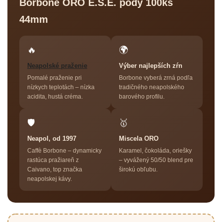
Borbone ORO E.S.E. pody 100ks
44mm
🔥
🌍
Neapolské praženie
Výber najlepších zŕn
Pomalé praženie pri
Borbone vyberá zrná podľa
nízkych teplotách – nízka
tradičného neapolského
acidita, hustá créma.
barového profilu.
🛡
🥇
Neapol, od 1997
Miscela ORO
Caffè Borbone – dynamicky
Karamel, čokoláda, oriešky
rastúca pražiareň z
– vyvážený 50/50 blend pre
Caivano, top značka
širokú obľubu.
neapolskej kávy.