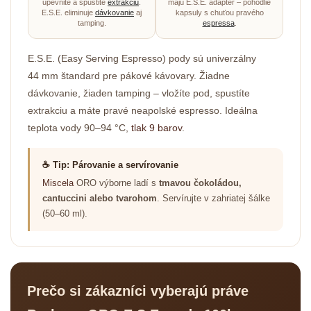
upevnite a spustite
extrakciu
.
majú E.S.E. adaptér – pohodlie
E.S.E. eliminuje
dávkovanie
aj
kapsuly s chuťou pravého
tamping.
espressa
.
E.S.E. (Easy Serving Espresso) pody sú univerzálny
44 mm štandard pre pákové kávovary. Žiadne
dávkovanie, žiaden tamping – vložíte pod, spustíte
extrakciu a máte pravé neapolské espresso. Ideálna
teplota vody 90–94 °C,
tlak 9 barov
.
☕ Tip: Párovanie a servírovanie
Miscela
ORO výborne ladí s
tmavou čokoládou,
cantuccini alebo tvarohom
. Servírujte v zahriatej šálke
(50–60 ml).
Prečo si zákazníci vyberajú práve