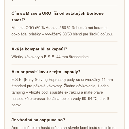
Čím sa Miscela ORO líši od ostatných Borbone
zmesí?
Miscela ORO (50 % Arabica / 50 % Robusta) má karamel,
čokoláda, oriešky – vyvážený 50/50 blend pre širokú obľubu.
Aká je kompatibilita kapsúl?
Všetky kávovary s E.S.E. 44 mm štandardom.
Ako pripraviť kávu z tejto kapsuly?
E.S.E. (Easy Serving Espresso) pody sú univerzálny 44 mm
štandard pre pákové kávovary. Žiadne dávkovanie, žiaden
tamping – vložíte pod, spustíte extrakciu a máte pravé
neapolské espresso. Ideálna teplota vody 90–94 °C, tlak 9
barov.
Je vhodná na cappuccino?
Áno –
plné telo
a hustá créma sa skvele kombinujú s mliekom.