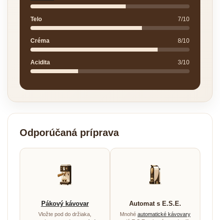
Telo
7/10
Créma
8/10
Acidita
3/10
Odporúčaná príprava
Pákový kávovar
Automat s E.S.E.
Vložte pod do držiaka,
Mnohé
automatické kávovary