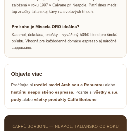
založená v roku 1997 v Caivane pri Neapole. Patrí dnes medzi
top značky talianskej kávy na svetových trhoch.
Pre koho je Miscela ORO ideálna?
Karamel, čokoláda, oriešky – vyvážený 50/50 blend pre širokú
obľubu. Vhodná pre každodenné domáce espresso aj náročné
cappuccino.
Objavte viac
Prečítajte si
rozdiel medzi Arabicou a Robustou
alebo
históriu neapolského espressa
. Pozrite si
všetky e.s.e.
pody
alebo
všetky produkty Caffè Borbone
.
CAFFÈ BORBONE — NEAPOL, TALIANSKO OD ROKU