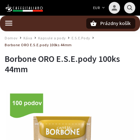
Barista — poradca Caffeitaliano
EUR
Poradím s výberom kávy aj kompatibilitou
Prázdny košík
Hľadať
Domov
Káva
Kapsule a pody
E.S.E.Pody
/
/
/
/
Borbone ORO E.S.E.pody 100ks 44mm
Borbone ORO E.S.E.pody 100ks
44mm