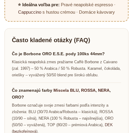
⭐ Ideálna voľba pre:
Pravé neapolské espresso ·
Cappuccino
s hustou crémou · Domáce kávovary
Často kladené otázky (FAQ)
Čo je Borbone ORO E.S.E. pody 100ks 44mm?
Klasická neapolská zmes pražiarne Caffè Borbone z Caivano
(zal. 1997) – 50 % Arabica / 50 % Robusta. Karamel, čokoláda,
oriešky – vyvážený 50/50 blend pre širokú obľubu.
Čo znamenajú farby
Miscela BLU
,
ROSSA
,
NERA
,
ORO?
Borbone označuje svoje zmesi farbami podľa intenzity a
zloženia: BLU (30/70 Arabica/Robusta – klasická), ROSSA
(10/90 – silná), NERA (100 % Robusta – najsilnejšia), ORO
(50/50 – vyvážená), TOP (80/20 – prémiová Arabica),
DEK
(
bezkofeínová
).