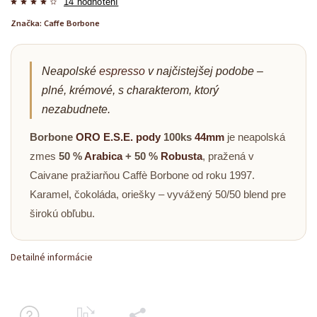
14 hodnotení
Značka:
Caffe Borbone
Neapolské
espresso
v najčistejšej podobe –
plné, krémové, s charakterom, ktorý
nezabudnete.
Borbone
ORO
E.S.E. pody
100ks
44mm
je neapolská
zmes
50 %
Arabica
+ 50 %
Robusta
, pražená v
Caivane pražiarňou Caffè Borbone od roku 1997.
Karamel, čokoláda, oriešky – vyvážený 50/50 blend pre
širokú obľubu.
Detailné informácie