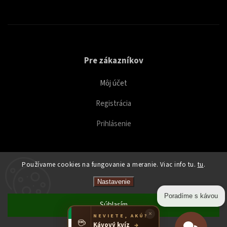
Pre zákazníkov
Môj účet
Registrácia
Prihlásenie
Používame cookies na fungovanie a meranie. Viac info tu.
tu
.
Copyright 2026
Caffeitaliano
. Všetky práva vyhradené.
Nastavenie
Upraviť nastavenie cookies
Poradíme s kávou
Súhlasím
×
NEVIETE, AKÚ?
☕
Kávový kvíz
→