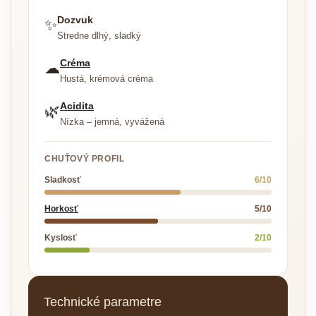
Dozvuk
✨
Stredne dlhý, sladký
Créma
☁
Hustá, krémová créma
Acidita
🌿
Nízka – jemná, vyvážená
CHUŤOVÝ PROFIL
Sladkosť
6/10
Horkosť
5/10
Kyslosť
2/10
Technické parametre