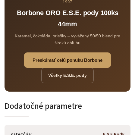
Odoslať
1997
Borbone ORO E.S.E. pody 100ks
Powered by chaterimo
44mm
Karamel, čokoláda, oriešky – vyvážený 50/50 blend pre
širokú obľubu
Preskúmať celú ponuku Borbone
Všetky E.S.E. pody
Dodatočné parametre
Kategória
:
E.S.E.Pody