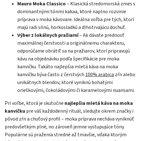
Mauro Moka Classico
– Klasická stredomorská zmes s
dominantnými tónmi kakaa, ktoré naplno rozvinie
príprava v moka kávovare. Ideálna voľba pre tých, ktorí
majú radi silnú, horkosladkú a dlhotrvajúcu dochuť.
Výber z lokálnych pražiarní
– Ak dávate prednosť
maximálnej čerstvosti a originálnemu charakteru,
odporúčame obrátiť sa na pražiarov, ktorí pripravujú
kávu na objednávku podľa špecifikácie pre moka
kanvičku. Takáto najlepšia mletá káva na moka
kanvičku býva často z čerstvých
100% arabica
zŕn alebo
unikátnych blendov, ktoré vyniknú bohatými
orieškovými, čokoládovými či karamelovými nuansami.
Pri voľbe, ktorá je skutočne
najlepšia mletá káva na moka
kanvičku
pre váš každodenný rituál, sledujte okrem značky i
pôvod zŕn a chuťový profil – moka príprava necháva vyniknúť
predovšetkým plné, no zároveň jemne vystupujúce tóny.
Populárne sú praženia stredné až tmavšie, vďaka ktorým