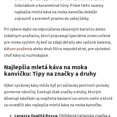
čokoládové a karamelové tóny. Práve tieto nuansy
najlepšia mletá káva na moka kanvičku dokáže
zvýrazniť a preniesť priamo do vašej šálky.
Pri výbere dajte na odporúčania skúsených baristov alebo
lokálnych pražiarov, ktorí pripravujú špeciálne zmesi určené
pre moka systém. Aj keď sa zdajú detaily ako spôsob balenia,
dátum praženia
alebo druh filtra nepodstatné, pre výslednú
chuť kávy sú rozhodujúce.
Najlepšia mletá káva na moka
kanvičku: Tipy na značky a druhy
Výber správnej kávy môže byť pri súčasnej pestrosti ponuky
pomerne náročný. Existujú však značky a druhy, ktorým
dôverujú kávičkári aj majitelia kaviarní na celom svete a ktoré
sa osvedčili ako najlepšia mletá káva na moka kanvičku.
Lavazza
Qualità
Rossa
:
Obľúbená talianska značka a