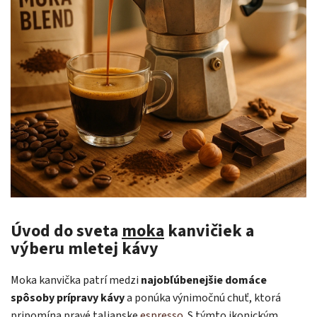
Úvod do sveta
moka
kanvičiek a
výberu mletej kávy
Moka kanvička patrí medzi
najobľúbenejšie domáce
spôsoby prípravy kávy
a ponúka výnimočnú chuť, ktorá
pripomína pravé talianske
espresso
. S týmto ikonickým