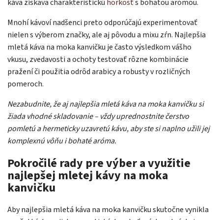
káva získava charakteristickú
horkosť
s bohatou arómou.
Mnohí kávoví nadšenci preto odporúčajú experimentovať
nielen s výberom značky, ale aj pôvodu a mixu zŕn. Najlepšia
mletá káva na moka kanvičku je často výsledkom vášho
vkusu, zvedavosti a ochoty testovať rôzne kombinácie
pražení či použitia odrôd arabicy a robusty v rozličných
pomeroch.
Nezabudnite, že aj najlepšia mletá káva na moka kanvičku si
žiada vhodné skladovanie – vždy uprednostnite čerstvo
pomletú a hermeticky uzavretú kávu, aby ste si naplno užili jej
komplexnú vôňu i bohaté aróma.
Pokročilé rady pre výber a využitie
najlepšej mletej kávy na moka
kanvičku
Aby najlepšia mletá káva na moka kanvičku skutočne vynikla