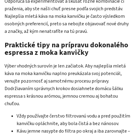
Odporúča sa experimentovať a skúšať rôzne kombinácie či
praženia, aby ste našli chuť presne podľa svojich predstáv.
Najlepšia mletá káva na moka kanvičku je často výsledkom
osobných preferencií, preto sa nebojte objavovať nové druhy
a značky, až kým nenatrafíte na tú pravú.
Praktické tipy na prípravu dokonalého
espressa z moka kanvičky
Výber vhodných surovín je len začiatok. Aby najlepšia mletá
káva na moka kanvičku naplno preukázala svoj potenciál,
venujte pozornosť aj samotnému procesu prípravy.
Dodržiavaním správnych krokov dosiahnete domácu šálku
espressa s krásnou arómou, jemnou cremou aj bohatou
chuťou.
Vždy používajte čerstvo filtrovanú vodu a pred použitím
kanvičku opláchnite, aby bola čistá a bez nánosov.
Kávu jemne nasypte do filtra po okraj a iba zarovnajte –