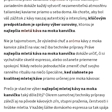
zariadením dokáže každý vytvoriť nezameniteľnú atmosféru
talianskej kaviarne priamo u seba doma. Ak chcete, aby bol
váš zážitok z kávy naozaj autentický a intenzívny,
kľúčovým
predpokladom je správny výber suroviny
, ktorou je
najlepšia
mletá káva
na moka kanvičku
.
Nie je tajomstvom, že výsledná chuť a
aróma
kávy z moka
kanvice záleží na viac než iba technike prípravy. Práve
najlepšia mletá káva na moka kanvičku
dokáže určiť, či si
vychutnáte skvelé espresso, alebo ostanete priemerne
spokojní. Nikdy nebolo jednoduchšie zmeniť chuť svojho
ranného rituálu na niečo špeciálne,
keď siahnete po
kvalitnej mletej káve
priamo určenej pre moka kávovar.
Prečo je vlastne výber
najlepšej mletej kávy na moka
kanvičku
taký dôležitý? Okrem samotnej techniky prípravy
záleží aj na pôvode kávových zŕn, stupni praženia, čerstvosti i
hrúbke mletia. V každej šálke domáceho espressa sa tak spája