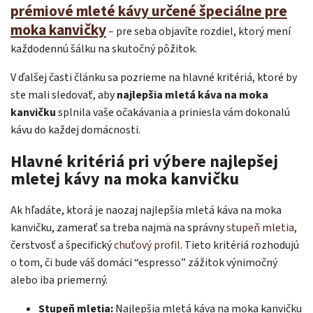
prémiové mleté kávy určené špeciálne pre
moka kanvičky
– pre seba objavíte rozdiel, ktorý mení
každodennú šálku na skutočný pôžitok.
V ďalšej časti článku sa pozrieme na hlavné kritériá, ktoré by
ste mali sledovať, aby
najlepšia mletá káva na moka
kanvičku
splnila vaše očakávania a priniesla vám dokonalú
kávu do každej domácnosti.
Hlavné kritériá pri výbere najlepšej
mletej kávy na moka kanvičku
Ak hľadáte, ktorá je naozaj najlepšia mletá káva na moka
kanvičku, zamerať sa treba najmä na správny
stupeň mletia
,
čerstvosť a špecifický
chuťový profil
. Tieto kritériá rozhodujú
o tom, či bude váš domáci “espresso” zážitok výnimočný
alebo iba priemerný.
Stupeň mletia:
Najlepšia mletá káva na moka kanvičku