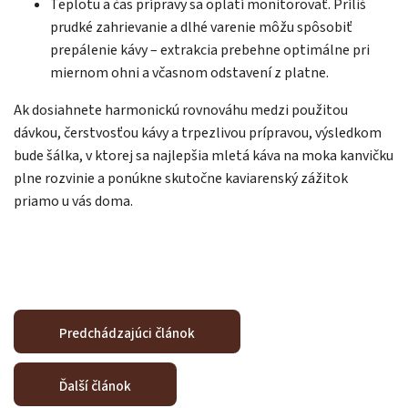
Teplotu a čas prípravy sa oplatí monitorovať. Príliš
prudké zahrievanie a dlhé varenie môžu spôsobiť
prepálenie kávy – extrakcia prebehne optimálne pri
miernom ohni a včasnom odstavení z platne.
Ak dosiahnete harmonickú rovnováhu medzi použitou
dávkou, čerstvosťou kávy a trpezlivou prípravou, výsledkom
bude šálka, v ktorej sa najlepšia mletá káva na moka kanvičku
plne rozvinie a ponúkne skutočne kaviarenský zážitok
priamo u vás doma.
Predchádzajúci článok
Ďalší článok