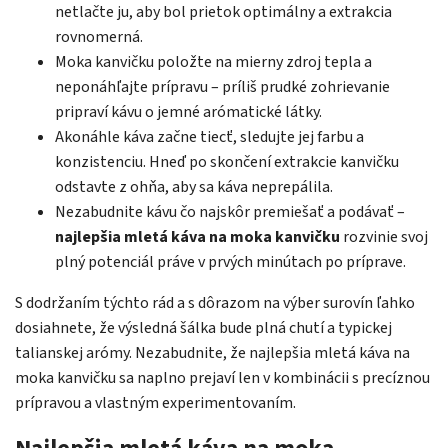
netlačte ju, aby bol prietok optimálny a extrakcia
rovnomerná.
Moka kanvičku položte na mierny zdroj tepla a
neponáhľajte prípravu – príliš prudké zohrievanie
pripraví kávu o jemné arómatické látky.
Akonáhle káva začne tiecť, sledujte jej farbu a
konzistenciu. Hneď po skončení extrakcie kanvičku
odstavte z ohňa, aby sa káva neprepálila.
Nezabudnite kávu čo najskôr premiešať a podávať –
najlepšia mletá káva na moka kanvičku
rozvinie svoj
plný potenciál práve v prvých minútach po príprave.
S dodržaním týchto rád a s dôrazom na výber surovín ľahko
dosiahnete, že výsledná šálka bude plná chutí a typickej
talianskej arómy. Nezabudnite, že najlepšia mletá káva na
moka kanvičku sa naplno prejaví len v kombinácii s precíznou
prípravou a vlastným experimentovaním.