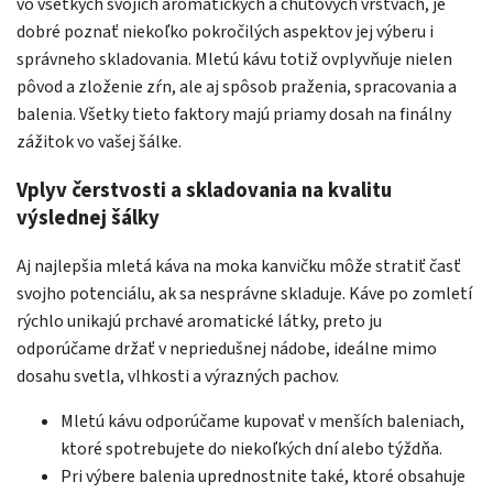
vo všetkých svojich aromatických a chuťových vrstvách, je
dobré poznať niekoľko pokročilých aspektov jej výberu i
správneho skladovania. Mletú kávu totiž ovplyvňuje nielen
pôvod a zloženie zŕn, ale aj spôsob praženia, spracovania a
balenia. Všetky tieto faktory majú priamy dosah na finálny
zážitok vo vašej šálke.
Vplyv čerstvosti a skladovania na kvalitu
výslednej šálky
Aj najlepšia mletá káva na moka kanvičku môže stratiť časť
svojho potenciálu, ak sa nesprávne skladuje. Káve po zomletí
rýchlo unikajú prchavé aromatické látky, preto ju
odporúčame držať v nepriedušnej nádobe, ideálne mimo
dosahu svetla, vlhkosti a výrazných pachov.
Mletú kávu odporúčame kupovať v menších baleniach,
ktoré spotrebujete do niekoľkých dní alebo týždňa.
Pri výbere balenia uprednostnite také, ktoré obsahuje