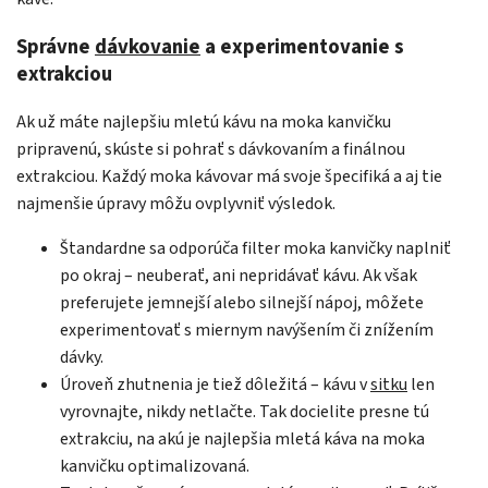
Správne
dávkovanie
a experimentovanie s
extrakciou
Ak už máte najlepšiu mletú kávu na moka kanvičku
pripravenú, skúste si pohrať s dávkovaním a finálnou
extrakciou. Každý moka kávovar má svoje špecifiká a aj tie
najmenšie úpravy môžu ovplyvniť výsledok.
Štandardne sa odporúča filter moka kanvičky naplniť
po okraj – neuberať, ani nepridávať kávu. Ak však
preferujete jemnejší alebo silnejší nápoj, môžete
experimentovať s miernym navýšením či znížením
dávky.
Úroveň zhutnenia je tiež dôležitá – kávu v
sitku
len
vyrovnajte, nikdy netlačte. Tak docielite presne tú
extrakciu, na akú je najlepšia mletá káva na moka
kanvičku optimalizovaná.