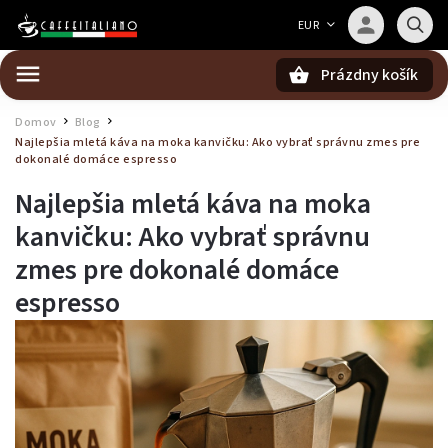
Barista — poradca Caffeitaliano
EUR
Poradím s výberom kávy aj kompatibilitou
Prázdny košík
Hľadať
Domov
Blog
/
/
Najlepšia mletá káva na moka kanvičku: Ako vybrať správnu zmes pre
dokonalé domáce espresso
Najlepšia mletá káva na moka
kanvičku: Ako vybrať správnu
zmes pre dokonalé domáce
espresso