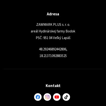
Adresa
ZAWMARK PLUS s. r. o.
areál Hydinárskej farmy Bodok
PSČ: 951 04 Veľký Lapáš
48.29246892442806,
18.21371092883525
Kontakt