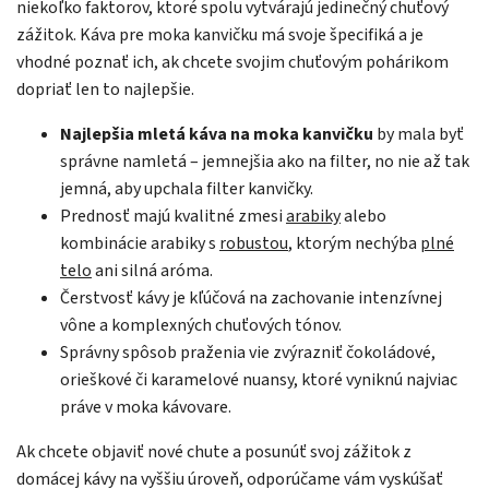
niekoľko faktorov, ktoré spolu vytvárajú jedinečný chuťový
zážitok. Káva pre moka kanvičku má svoje špecifiká a je
vhodné poznať ich, ak chcete svojim chuťovým pohárikom
dopriať len to najlepšie.
Najlepšia mletá káva na moka kanvičku
by mala byť
správne namletá – jemnejšia ako na filter, no nie až tak
jemná, aby upchala filter kanvičky.
Prednosť majú kvalitné zmesi
arabiky
alebo
kombinácie arabiky s
robustou
, ktorým nechýba
plné
telo
ani silná aróma.
Čerstvosť kávy je kľúčová na zachovanie intenzívnej
vône a komplexných chuťových tónov.
Správny spôsob praženia vie zvýrazniť čokoládové,
orieškové či karamelové nuansy, ktoré vyniknú najviac
práve v moka kávovare.
Ak chcete objaviť nové chute a posunúť svoj zážitok z
domácej kávy na vyššiu úroveň, odporúčame vám vyskúšať