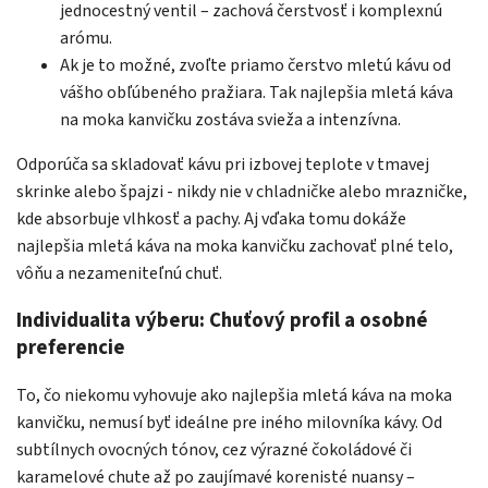
jednocestný ventil – zachová čerstvosť i komplexnú
arómu.
Ak je to možné, zvoľte priamo čerstvo mletú kávu od
vášho obľúbeného pražiara. Tak najlepšia mletá káva
na moka kanvičku zostáva svieža a intenzívna.
Odporúča sa skladovať kávu pri izbovej teplote v tmavej
skrinke alebo špajzi - nikdy nie v chladničke alebo mrazničke,
kde absorbuje vlhkosť a pachy. Aj vďaka tomu dokáže
najlepšia mletá káva na moka kanvičku zachovať plné telo,
vôňu a nezameniteľnú chuť.
Individualita výberu: Chuťový profil a osobné
preferencie
To, čo niekomu vyhovuje ako najlepšia mletá káva na moka
kanvičku, nemusí byť ideálne pre iného milovníka kávy. Od
subtílnych ovocných tónov, cez výrazné čokoládové či
karamelové chute až po zaujímavé korenisté nuansy –