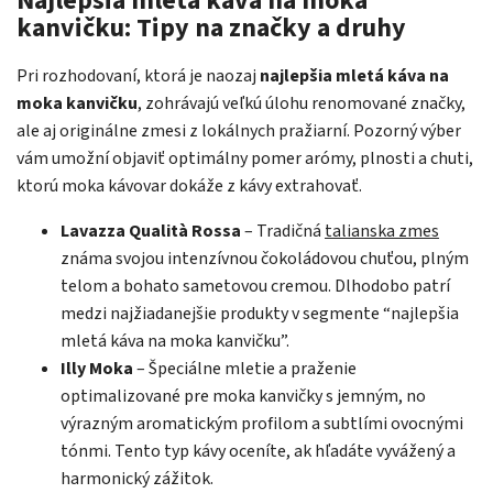
Najlepšia mletá káva na moka
kanvičku: Tipy na značky a druhy
Pri rozhodovaní, ktorá je naozaj
najlepšia mletá káva na
moka kanvičku
, zohrávajú veľkú úlohu renomované značky,
ale aj originálne zmesi z lokálnych pražiarní. Pozorný výber
vám umožní objaviť optimálny pomer arómy, plnosti a chuti,
ktorú moka kávovar dokáže z kávy extrahovať.
Lavazza Qualità Rossa
– Tradičná
talianska zmes
známa svojou intenzívnou čokoládovou chuťou, plným
telom a bohato sametovou cremou. Dlhodobo patrí
medzi najžiadanejšie produkty v segmente “najlepšia
mletá káva na moka kanvičku”.
Illy Moka
– Špeciálne mletie a praženie
optimalizované pre moka kanvičky s jemným, no
výrazným aromatickým profilom a subtlími ovocnými
tónmi. Tento typ kávy oceníte, ak hľadáte vyvážený a
harmonický zážitok.