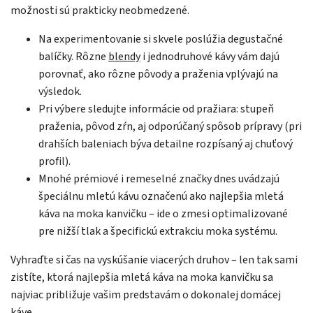
možnosti sú prakticky neobmedzené.
Odoslať
Na experimentovanie si skvele poslúžia degustačné
balíčky. Rôzne
blendy
i jednodruhové kávy vám dajú
Powered by chaterimo
porovnať, ako rôzne pôvody a praženia vplývajú na
výsledok.
Pri výbere sledujte informácie od pražiara: stupeň
praženia, pôvod zŕn, aj odporúčaný spôsob prípravy (pri
drahších baleniach býva detailne rozpísaný aj chuťový
profil).
Mnohé prémiové i remeselné značky dnes uvádzajú
špeciálnu mletú kávu označenú ako najlepšia mletá
káva na moka kanvičku – ide o zmesi optimalizované
pre nižší tlak a špecifickú extrakciu moka systému.
Vyhraďte si čas na vyskúšanie viacerých druhov – len tak sami
zistíte, ktorá najlepšia mletá káva na moka kanvičku sa
najviac približuje vašim predstavám o dokonalej domácej
káve.