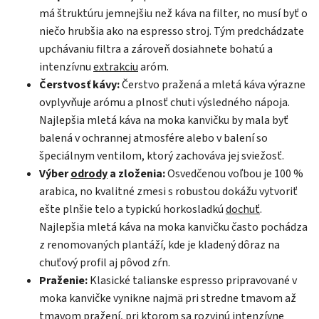
má štruktúru jemnejšiu než káva na filter, no musí byť o
niečo hrubšia ako na espresso stroj. Tým predchádzate
upchávaniu filtra a zároveň dosiahnete bohatú a
intenzívnu
extrakciu
aróm.
Čerstvosť kávy:
Čerstvo pražená a mletá káva výrazne
ovplyvňuje arómu a plnosť chuti výsledného nápoja.
Najlepšia mletá káva na moka kanvičku by mala byť
balená v ochrannej atmosfére alebo v balení so
špeciálnym ventilom, ktorý zachováva jej sviežosť.
Výber
odrody
a zloženia:
Osvedčenou voľbou je 100 %
arabica, no kvalitné zmesi s robustou dokážu vytvoriť
ešte plnšie telo a typickú horkosladkú
dochuť
.
Najlepšia mletá káva na moka kanvičku často pochádza
z renomovaných plantáží, kde je kladený dôraz na
chuťový profil aj pôvod zŕn.
Praženie:
Klasické talianske espresso pripravované v
moka kanvičke vynikne najmä pri stredne tmavom až
tmavom pražení, pri ktorom sa rozvinú intenzívne