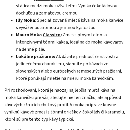
stálica medzi moka užívateľmi. Vyniká čokoládovou
dochuťou a zamatovou cremou.
Illy Moka:
Špecializovaná mletá káva na moka kanvice
s vyváženou arómou a jemnou kyslosťou.
Mauro Moka
Classico
:
Zmes s plným telom a
intenzívnymi tónmi kakaa, ideálna do moka kávovarov
na denné pitie.
Lokálne pražiarne:
Ak dávate prednosť čerstvosti a
jedinečnému charakteru, siahnite po kávach zo
slovenských alebo európskych remeselných pražiarní,
ktoré ponúkajú mletie na mieru moka kanvičkám.
Pri rozhodovaní, ktorá je naozaj najlepšia mletá káva na
moka kanvičku pre vás, sledujte nie len značku, ale aj pôvod
kávových zŕn a ich chuťový profil. V moka príprave krásne
vyniknú kávové zmesi s tónmi orieškov, čokolády či karamelu,
ktoré sú pre tento typ kávy typické.