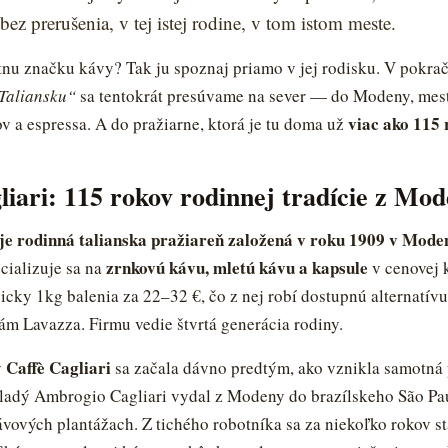
z prerušenia, v tej istej rodine, v tom istom meste.
Baris
Poradím 
nu značku kávy? Tak ju spoznaj priamo v jej rodisku. V pokrač
Taliansku“
sa tentokrát presúvame na sever — do Modeny, mes
viac ako 115 
ov a espressa. A do pražiarne, ktorá je tu doma už
liari: 115 rokov rodinnej tradície z Mo
 je rodinná talianska pražiareň založená v roku 1909 v Mode
zrnkovú kávu, mletú kávu a kapsule
ecializuje sa na
v cenovej 
ky 1kg balenia za 22–32 €, čo z nej robí dostupnú alternatívu 
m Lavazza. Firmu vedie štvrtá generácia rodiny.
Caffè Cagliari
y
sa začala dávno predtým, ako vznikla samotná 
ladý Ambrogio Cagliari vydal z Modeny do brazílskeho São Pau
vových plantážach. Z tichého robotníka sa za niekoľko rokov s