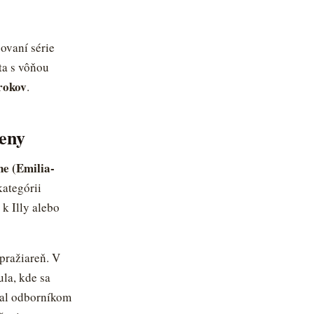
ta — poradca Caffeitaliano
s výberom kávy aj kompatibilitou
ovaní série
ta s vôňou
rokov
.
deny
ne (Emilia-
kategórii
k Illy alebo
pražiareň. V
la, kde sa
tal odborníkom