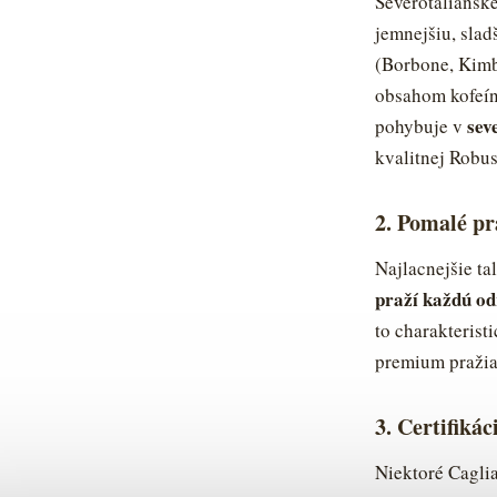
Severotalianske
jemnejšiu, slad
(Borbone, Kimb
obsahom kofeín
sev
pohybuje v
kvalitnej Robus
2. Pomalé pr
Najlacnejšie t
praží každú od
to charakterist
premium pražiar
3. Certifikác
Niektoré Caglia