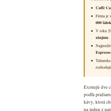
Caffè Cag
Firma je 
000 šálo
V roku 20
záujmu
.
Najpredáv
Espresso
Talianska
rozhodujú
Existujú dve c
podľa pražiarn
kávy, ktorá c
na jednu z naj