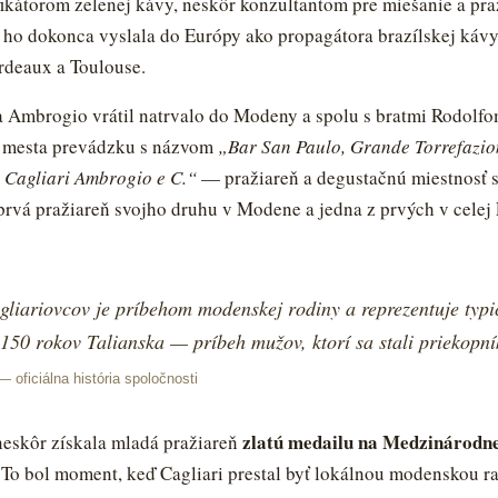
ikátorom zelenej kávy, neskôr konzultantom pre miešanie a pra
a ho dokonca vyslala do Európy ako propagátora brazílskej káv
rdeaux a Toulouse.
 Ambrogio vrátil natrvalo do Modeny a spolu s bratmi Rodolf
re mesta prevádzku s názvom
„Bar San Paulo, Grande Torrefazio
i Cagliari Ambrogio e C.“
— pražiareň a degustačnú miestnosť s
prvá pražiareň svojho druhu v Modene a jedna z prvých v celej 
liariovcov je príbehom modenskej rodiny a reprezentuje typic
150 rokov Talianska — príbeh mužov, ktorí sa stali priekopn
— oficiálna história spoločnosti
zlatú medailu na Medzinárodne
neskôr získala mladá pražiareň
To bol moment, keď Cagliari prestal byť lokálnou modenskou rar