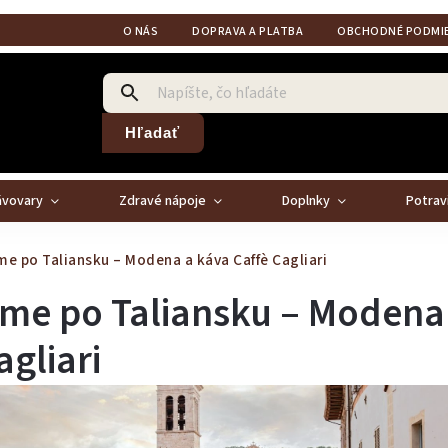
O NÁS
DOPRAVA A PLATBA
OBCHODNÉ PODMI
Hľadať
ávovary
Zdravé nápoje
Doplnky
Potrav
e po Taliansku – Modena a káva Caffè Cagliari
eme po Taliansku – Modena
agliari