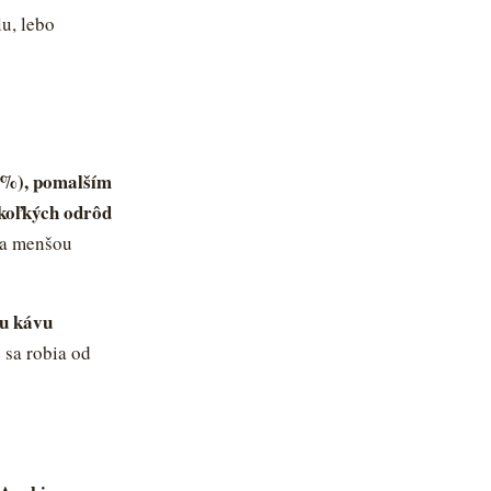
lu, lebo
 %), pomalším
ekoľkých odrôd
u a menšou
ku kávu
 sa robia od