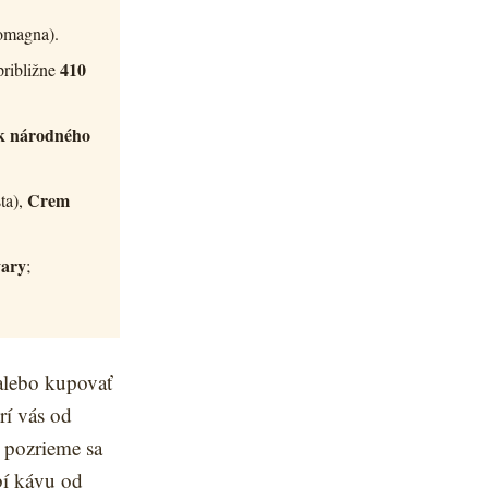
Romagna).
410
približne
ek národného
Crem
ta),
vary
;
alebo kupovať
rí vás od
 pozrieme sa
obí kávu od