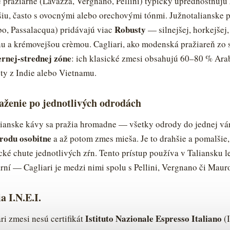
 pražiarne (Lavazza, Vergnano, Pellini) typicky uprednostňujú
šiu, často s ovocnými alebo orechovými tónmi. Južnotalianske 
Robusty
o, Passalacqua) pridávajú viac
— silnejšej, horkejšej,
u a krémovejšou crèmou. Cagliari, ako modenská pražiareň zo s
ernej-strednej zóne
: ich klasické zmesi obsahujú 60–80 % Ara
ty z Indie alebo Vietnamu.
aženie po jednotlivých odrodách
alianske kávy sa pražia hromadne — všetky odrody do jednej vá
rodu osobitne
a až potom zmes mieša. Je to drahšie a pomalšie
ické chute jednotlivých zŕn. Tento prístup používa v Taliansku 
ní — Cagliari je medzi nimi spolu s Pellini, Vergnano či Maur
ia I.N.E.I.
Istituto Nazionale Espresso Italiano
ri zmesi nesú certifikát
(I