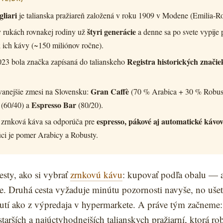
liari
je talianska pražiareň založená v roku 1909 v Modene (Emilia-
štyri generácie
v rukách rovnakej rodiny už
a denne sa po svete vypije 
k
ich kávy (~150 miliónov ročne).
Registra historických znači
23 bola značka zapísaná do talianskeho
Gran Caffè
anejšie zmesi na Slovensku:
(70 % Arabica + 30 % Robus
Espresso Bar
(60/40) a
(80/20).
espresso, pákové aj automatické kávo
 zrnková káva sa odporúča pre
ci je pomer Arabicy a Robusty.
esty, ako si vybrať
zrnkovú kávu
: kupovať podľa obalu — 
e. Druhá cesta vyžaduje minútu pozornosti navyše, no ušet
hutí ako z výpredaja v hypermarkete. A práve tým začneme:
starších a najúctyhodnejších talianskych pražiarní, ktorá r