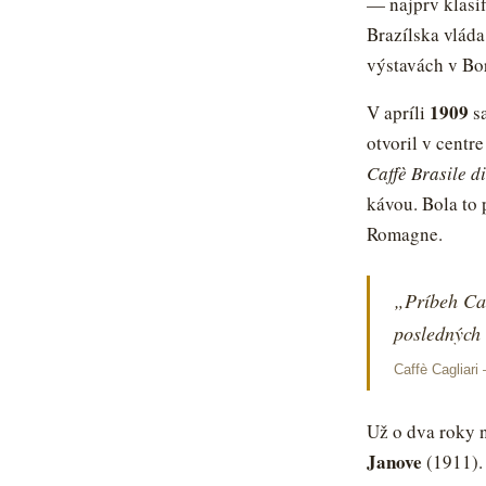
— najprv klasif
Brazílska vlád
výstavách v Bo
1909
V apríli
sa
otvoril v cent
Caffè Brasile d
kávou. Bola to 
Romagne.
„Príbeh Cag
posledných 
Caffè Cagliari 
Už o dva roky 
Janove
(1911). 