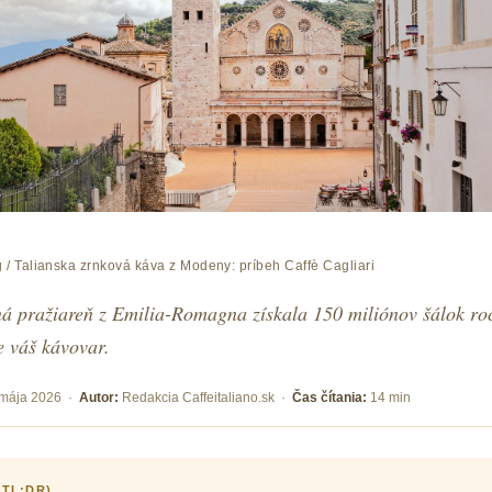
g
/ Talianska zrnková káva z Modeny: príbeh Caffè Cagliari
ná pražiareň z Emilia-Romagna získala 150 miliónov šálok ro
e váš kávovar.
 mája 2026 ·
Autor:
Redakcia Caffeitaliano.sk ·
Čas čítania:
14 min
(TL;DR)