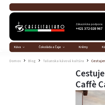
Zákaznícka podpora:
+421 372 028 967
Káva
Čokoláda a Čaje
Krémy
K
Domov
Blog
Talianska kávová kultúra
Cestujem
/
/
/
Cestuj
Caffè C