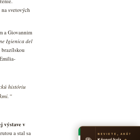
ženie.
y na svetových
om a Giovannim
ne Igienica del
 brazílskou
Emilia-
kú históriu
íkmi.“
j výstave v
utou a stal sa
NEVIETE, AKÚ?
☕
Kávový kvíz
→