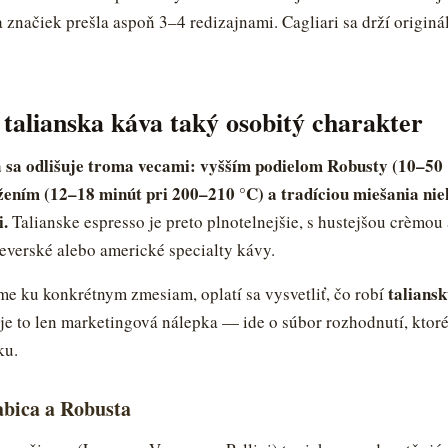
 značiek prešla aspoň 3–4 redizajnami. Cagliari sa drží originá
talianska káva taký osobitý charakter
 sa odlišuje troma vecami: vyšším podielom Robusty (10–50
ením (12–18 minút pri 200–210 °C) a tradíciou miešania ni
i.
Talianske espresso je preto plnotelnejšie, s hustejšou crèmo
everské alebo americké specialty kávy.
talians
e ku konkrétnym zmesiam, oplatí sa vysvetliť, čo robí
 je to len marketingová nálepka — ide o súbor rozhodnutí, ktoré
ku.
abica a Robusta