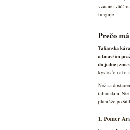
vzácne: väčšina
funguje.
Prečo má 
Talianska káva
a tmavším praž
do jednej zmes
kyslosťou ako s
Než sa dostanem
talianskou. Nie
plantáže po šál
1. Pomer Ar