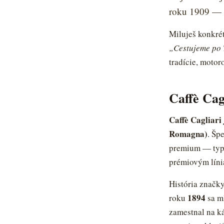
roku 1909 — be
Miluješ konkrét
„Cestujeme po 
tradície, motor
Caffè Cag
Caffè Cagliari
Romagna)
. Šp
premium — typic
prémiovým líniá
História značk
1894
roku
sa m
zamestnal na ká