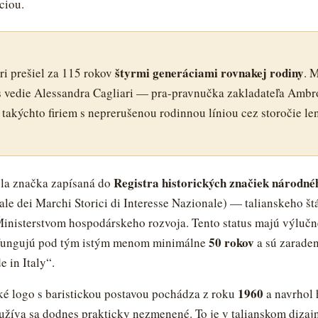
ciou.
štyrmi generáciami rovnakej rodiny
ri prešiel za 115 rokov
. 
s vedie Alessandra Cagliari — pra-pravnučka zakladateľa Ambr
 takýchto firiem s neprerušenou rodinnou líniou cez storočie le
Registra historických značiek národn
la značka zapísaná do
ale dei Marchi Storici di Interesse Nazionale) — talianskeho št
inisterstvom hospodárskeho rozvoja. Tento status majú výlučne
50 rokov
 fungujú pod tým istým menom minimálne
a sú zarade
 in Italy“.
1960
ké logo s baristickou postavou pochádza z roku
a navrhol
oužíva sa dodnes prakticky nezmenené. To je v talianskom diza