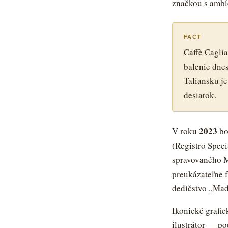
značkou s ambí
FACT
Caffè Caglia
balenie dne
Taliansku je
desiatok.
2023
V roku
bo
(Registro Speci
spravovaného M
preukázateľne
dedičstvo „Made
Ikonické grafic
ilustrátor — p