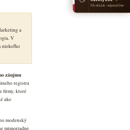
Pár otázok – odporučíme
Marketing a
ogia. V
n niekoľko
ého záujmu
átneho registra
 firmy, ktoré
né ako
 ho modenský
jne mimoriadne