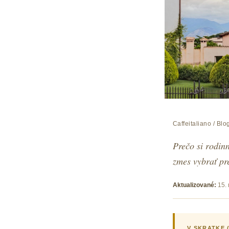
Caffeitaliano
/
Blo
Prečo si rodin
zmes vybrať pr
Aktualizované:
15.
V SKRATKE 