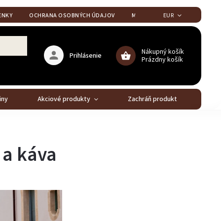
ENKY
OCHRANA OSOBNÝCH ÚDAJOV
MOJA OBJEDNÁVKA
EUR
Nákupný košík
Prihlásenie
Prázdny košík
iny
Akciové produkty
Zachráň produkt
Stál
 a káva