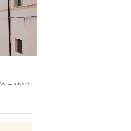
čne — a ktorú