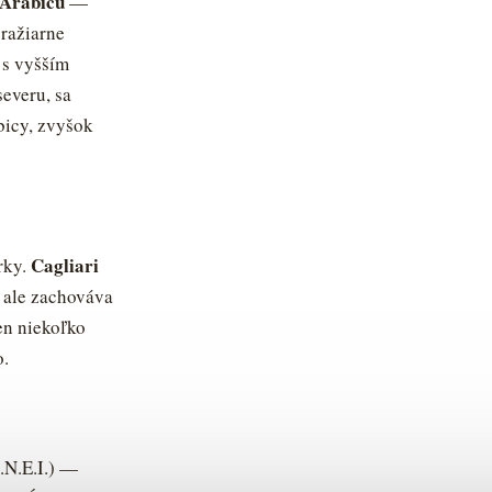
Arabicu
—
pražiarne
 s vyšším
everu, sa
bicy, zvyšok
Cagliari
rky.
, ale zachováva
len niekoľko
o.
.N.E.I.) —