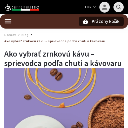
Barista — poradca Caffeitaliano
EUR
Poradím s výberom kávy aj kompatibilitou
Prázdny košík
Hľadať
Domov
Blog
/
/
Ako vybrať zrnkovú kávu – sprievodca podľa chuti a kávovaru
Ako vybrať zrnkovú kávu –
sprievodca podľa chuti a kávovaru