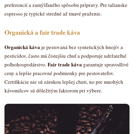
preferencií a zamýšľaného spôsobu prípravy. Pre talianske
espresso je typické stredné až tmavé praženie.
Organická a fair trade káva
Organická káva
je pestovaná bez syntetických hnojív a
pesticídov, často má čistejšiu chuť a podporuje udržateľné
Fair trade káva
poľnohospodárstvo.
garantuje spravodlivé
ceny a lepšie pracovné podmienky pre pestovateľov.
Certifikácie nie sú zárukou lepšej chuti, no pre mnohých
kávomilcov sú dôležitým faktorom pri výbere.