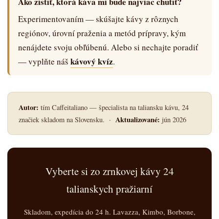
Ako zistiť, ktorá káva mi bude najviac chutiť?
Experimentovaním — skúšajte kávy z rôznych
regiónov, úrovní praženia a metód prípravy, kým
nenájdete svoju obľúbenú. Alebo si nechajte poradiť
kávový kvíz
— vyplňte náš
.
Autor:
tím Caffeitaliano — špecialista na taliansku kávu, 24
Aktualizované:
značiek skladom na Slovensku. ·
jún 2026
Vyberte si zo zrnkovej kávy 24
talianskych pražiarní
Skladom, expedícia do 24 h. Lavazza, Kimbo, Borbone,