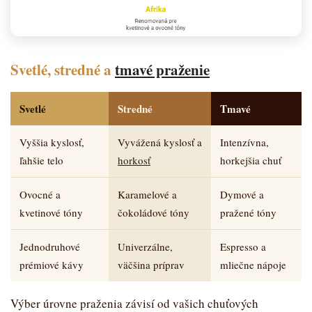
Svetlé, stredné a
tmavé praženie
Svetlé
Stredné
Tmavé
Vyššia kyslosť,
Vyvážená kyslosť a
Intenzívna,
ľahšie telo
horkosť
horkejšia chuť
Ovocné a
Karamelové a
Dymové a
kvetinové tóny
čokoládové tóny
pražené tóny
Jednodruhové
Univerzálne,
Espresso a
prémiové kávy
väčšina príprav
mliečne nápoje
Výber úrovne praženia závisí od vašich chuťových