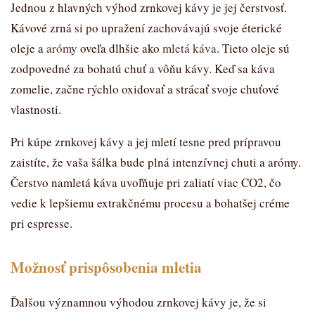
Jednou z hlavných výhod zrnkovej kávy je jej čerstvosť.
Kávové zrná si po upražení zachovávajú svoje éterické
oleje a
arómy
oveľa dlhšie ako
mletá káva
. Tieto oleje sú
zodpovedné za bohatú chuť a vôňu kávy. Keď sa káva
zomelie, začne rýchlo oxidovať a strácať svoje chuťové
vlastnosti.
Pri kúpe zrnkovej kávy a jej mletí tesne pred prípravou
zaistíte, že vaša šálka bude plná intenzívnej chuti a arómy.
Čerstvo namletá káva uvoľňuje pri zaliatí viac CO2, čo
vedie k lepšiemu extrakčnému procesu a bohatšej créme
pri espresse.
Možnosť prispôsobenia mletia
Ďalšou významnou výhodou zrnkovej kávy je, že si