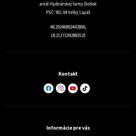
areál Hydinárskej farmy Bodok
PSČ: 951 04 Veľký Lapáš
48.29246892442806,
18.21371092883525
Kontakt
Informácie pre vás