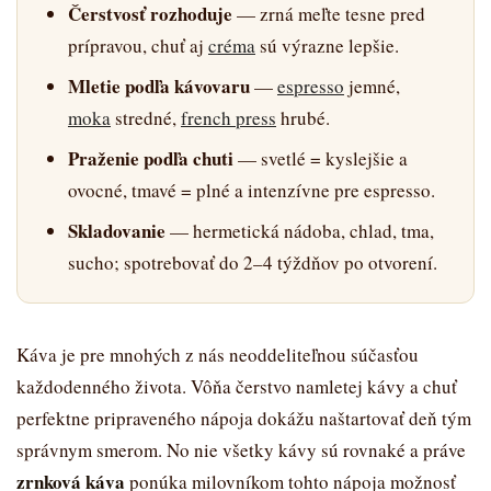
Čerstvosť rozhoduje
— zrná meľte tesne pred
prípravou, chuť aj
créma
sú výrazne lepšie.
Mletie podľa kávovaru
—
espresso
jemné,
moka
stredné,
french press
hrubé.
Praženie podľa chuti
— svetlé = kyslejšie a
ovocné, tmavé = plné a intenzívne pre espresso.
Skladovanie
— hermetická nádoba, chlad, tma,
sucho; spotrebovať do 2–4 týždňov po otvorení.
Káva je pre mnohých z nás neoddeliteľnou súčasťou
každodenného života. Vôňa čerstvo namletej kávy a chuť
perfektne pripraveného nápoja dokážu naštartovať deň tým
správnym smerom. No nie všetky kávy sú rovnaké a práve
zrnková káva
ponúka milovníkom tohto nápoja možnosť