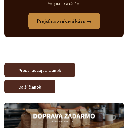
Vergnano a ďalšie.
Prejsť na zrnkovú kávu →
Predchádzajúci článok
Ďalší článok