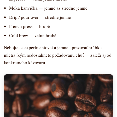
Moka kanvička — jemné až stredne jemné
Drip / pour-over — stredne jemné
French press — hrubé
Cold brew — veľmi hrubé
Nebojte sa experimentovať a jemne upravovať hrúbku
mletia, kým nedosiahnete požadovanú chuť — záleží aj od
konkrétneho kávovaru.