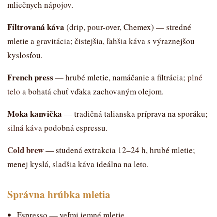
mliečnych nápojov.
Filtrovaná káva
(drip, pour-over, Chemex) — stredné
mletie a gravitácia; čistejšia, ľahšia káva s výraznejšou
kyslosťou.
French press
— hrubé mletie, namáčanie a filtrácia;
plné
telo
a bohatá chuť vďaka zachovaným olejom.
Moka kanvička
— tradičná talianska príprava na sporáku;
silná káva
podobná espressu.
Cold brew
— studená extrakcia 12–24 h, hrubé mletie;
menej kyslá, sladšia káva ideálna na leto.
Správna hrúbka mletia
Espresso — veľmi jemné mletie