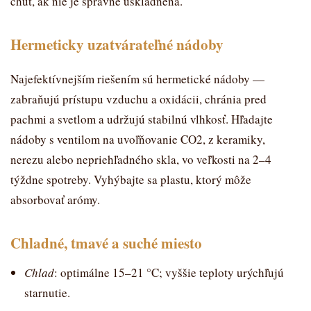
chuť, ak nie je správne uskladnená.
Hermeticky uzatvárateľné nádoby
Najefektívnejším riešením sú hermetické nádoby —
zabraňujú prístupu vzduchu a oxidácii, chránia pred
pachmi a svetlom a udržujú stabilnú vlhkosť. Hľadajte
nádoby s ventilom na uvoľňovanie CO2, z keramiky,
nerezu alebo nepriehľadného skla, vo veľkosti na 2–4
týždne spotreby. Vyhýbajte sa plastu, ktorý môže
absorbovať arómy.
Chladné, tmavé a suché miesto
Chlad
: optimálne 15–21 °C; vyššie teploty urýchľujú
starnutie.