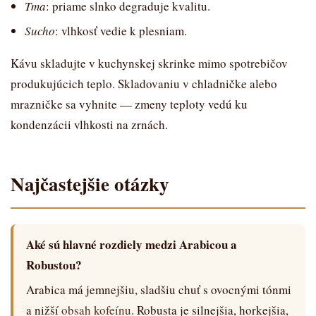
Tma
: priame slnko degraduje kvalitu.
Sucho
: vlhkosť vedie k plesniam.
Odoslať
Kávu skladujte v kuchynskej skrinke mimo spotrebičov
Powered by chaterimo
produkujúcich teplo. Skladovaniu v chladničke alebo
mrazničke sa vyhnite — zmeny teploty vedú ku
kondenzácii vlhkosti na zrnách.
Najčastejšie otázky
Aké sú hlavné rozdiely medzi Arabicou a
Robustou?
Arabica má jemnejšiu, sladšiu chuť s ovocnými tónmi
a nižší
obsah kofeínu
. Robusta je silnejšia, horkejšia,