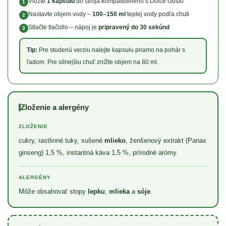
Vložte
1 kapsulu
do stroja kompatibilného s Dolce Gusto
1
Nastavte objem vody –
100–150 ml
teplej vody podľa chuti
2
Stlačte tlačidlo – nápoj je
pripravený do 30 sekúnd
3
Tip:
Pre studenú verziu nalejte kapsulu priamo na pohár s
ľadom. Pre silnejšiu chuť znížte objem na 80 ml.
Zloženie a alergény
ZLOŽENIE
cukry, rastlinné tuky, sušené
mlieko
, ženšenový extrakt (Panax
ginseng) 1,5 %, instantná káva 1,5 %, prírodné arómy.
ALERGÉNY
Môže obsahovať stopy
lepku
,
mlieka
a
sóje
.