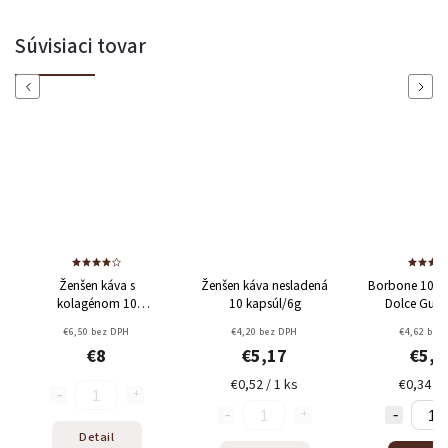
Powered by chaterimo
Súvisiaci tovar
Previous
Next
Ženšen káva s
Ženšen káva nesladená
Borbone 100%
kolagénom 10
10 kapsúl/6g
Dolce Gust
kapsúl/16g
kolegén -
€6,50 bez DPH
€4,20 bez DPH
€4,62 bez
zdroj esenciálnych
€8
€5,17
€5,5
aminokyselín
€0,52 / 1 ks
€0,34 / 
Detail