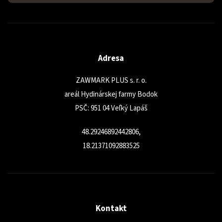
Adresa
ZAWMARK PLUS s. r. o.
areál Hydinárskej farmy Bodok
PSČ: 951 04 Veľký Lapáš
48.29246892442806,
18.21371092883525
Kontakt