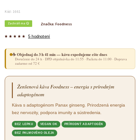
Kód:
1661
Zachráň ma 😋
Značka:
Foodness
5 hodnotení
☕ Objednaj do 3 h 41 min — kávu expedujeme ešte dnes
Doručenie do 24 h · DPD objednávka do 11:55 · Packeta do 11:00 · Doprava
zadarmo od 72 €
Ženšenová káva Foodness – energia s prírodným
adaptogénom
Káva s adaptogénom Panax ginseng. Prirodzená energia
bez nervozity, podpora imunity a sústredenia.
BEZ LEPKU
VEGAN OK
PRÍRODNÝ ADAPTOGÉN
BEZ PALMOVÉHO OLEJA