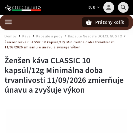
Barista — poradca Caffeitaliano
EUR
Poradím s výberom kávy aj kompatibilitou
Prázdny košík
Hľadať
Domov
Káva
Kapsule a pody
Kapsule Nescafe DOLCE GUSTO
/
/
/
/
Ženšen káva CLASSIC 10 kapsúl/12g
Minimálna doba trvanlivosti
11/09/2026 zmierňuje únavu a zvyšuje výkon
Ženšen káva CLASSIC 10
kapsúl/12g
Minimálna doba
trvanlivosti 11/09/2026 zmierňuje
únavu a zvyšuje výkon