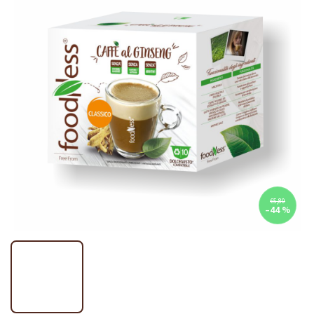
€5,80
–44 %