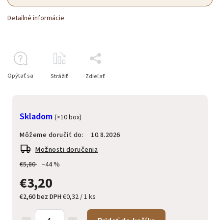
Detailné informácie
Opýtať sa
Strážiť
Zdieľať
Skladom
(>10 box)
Môžeme doručiť do:
10.8.2026
Možnosti doručenia
€5,80
–44 %
€3,20
€2,60 bez DPH
€0,32 / 1 ks