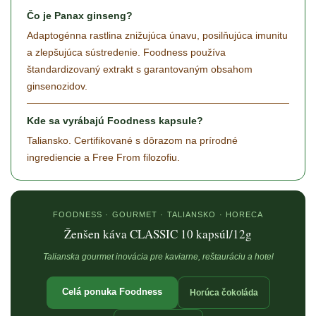
Čo je Panax ginseng?
Adaptogénna rastlina znižujúca únavu, posilňujúca imunitu
a zlepšujúca sústredenie. Foodness používa
štandardizovaný extrakt s garantovaným obsahom
ginsenozidov.
Kde sa vyrábajú Foodness kapsule?
Taliansko. Certifikované s dôrazom na prírodné
ingrediencie a Free From filozofiu.
FOODNESS · GOURMET · TALIANSKO · HORECA
Ženšen káva CLASSIC 10 kapsúl/12g
Talianska gourmet inovácia pre kaviarne, reštauráciu a hotel
Celá ponuka Foodness
Horúca čokoláda