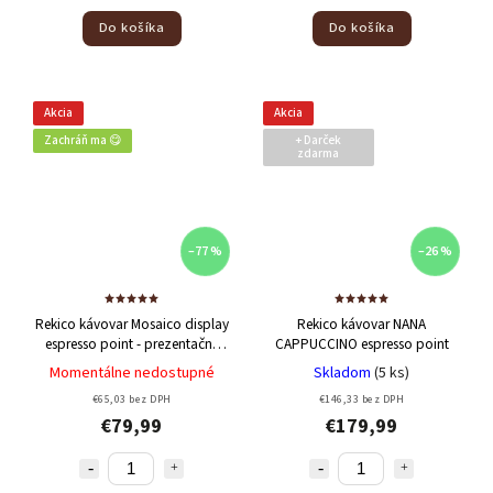
Do košíka
Do košíka
Akcia
Akcia
Zachráň ma 😋
+ Darček
zdarma
–77 %
–26 %
Rekico kávovar Mosaico display
Rekico kávovar NANA
espresso point - prezentačný
CAPPUCCINO espresso point
produkt
Momentálne nedostupné
Skladom
(5 ks)
€65,03 bez DPH
€146,33 bez DPH
€79,99
€179,99