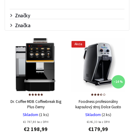
Značky
Značka
Akcia
–14 %
Dr. Coffee MDB Coffeebreak Big
Foodness profesionálny
Plus čierny
kapsulový stroj Dolce Gusto
Skladom
(1 ks)
Skladom
(2 ks)
€1 787,80 bez DPH
€146,33 bez DPH
€2 198,99
€179,99