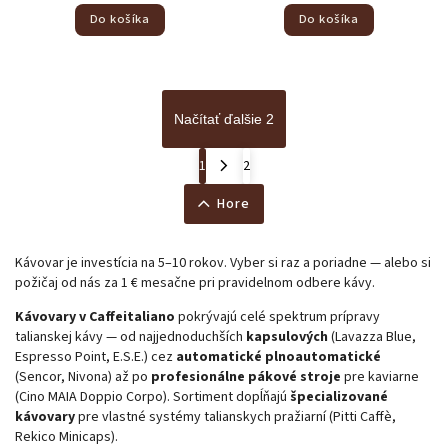
Do košíka
Do košíka
Načítať ďalšie 2
1
2
Hore
Kávovar je investícia na 5–10 rokov. Vyber si raz a poriadne — alebo si
požičaj od nás za 1 € mesačne pri pravidelnom odbere kávy.
Kávovary v Caffeitaliano
pokrývajú celé spektrum prípravy
talianskej kávy — od najjednoduchších
kapsulových
(Lavazza Blue,
Espresso Point, E.S.E.) cez
automatické plnoautomatické
(Sencor, Nivona) až po
profesionálne pákové stroje
pre kaviarne
(Cino MAIA Doppio Corpo). Sortiment dopĺňajú
špecializované
kávovary
pre vlastné systémy talianskych pražiarní (Pitti Caffè,
Rekico Minicaps).