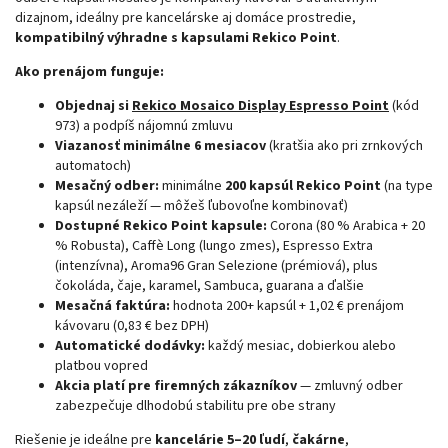
dizajnom, ideálny pre kancelárske aj domáce prostredie,
kompatibilný výhradne s kapsulami Rekico Point
.
Ako prenájom funguje:
Objednaj si
Rekico Mosaico Display Espresso Point
(kód
973) a podpíš nájomnú zmluvu
Viazanosť minimálne 6 mesiacov
(kratšia ako pri zrnkových
automatoch)
Mesačný odber:
minimálne
200 kapsúl Rekico Point
(na type
kapsúl nezáleží — môžeš ľubovoľne kombinovať)
Dostupné Rekico Point kapsule:
Corona (80 % Arabica + 20
% Robusta), Caffè Long (lungo zmes), Espresso Extra
(intenzívna), Aroma96 Gran Selezione (prémiová), plus
čokoláda, čaje, karamel, Sambuca, guarana a ďalšie
Mesačná faktúra:
hodnota 200+ kapsúl + 1,02 € prenájom
kávovaru (0,83 € bez DPH)
Automatické dodávky:
každý mesiac, dobierkou alebo
platbou vopred
Akcia platí pre firemných zákazníkov
— zmluvný odber
zabezpečuje dlhodobú stabilitu pre obe strany
Riešenie je ideálne pre
kancelárie 5–20 ľudí
,
čakárne
,