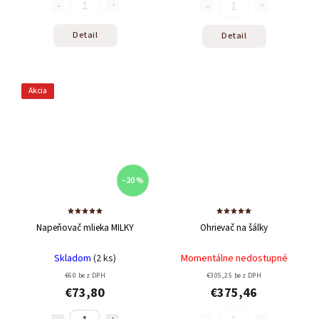
Detail
Detail
Akcia
–20 %
Napeňovač mlieka MILKY
Ohrievač na šálky
Skladom
(2 ks)
Momentálne nedostupné
€60 bez DPH
€305,25 bez DPH
€73,80
€375,46