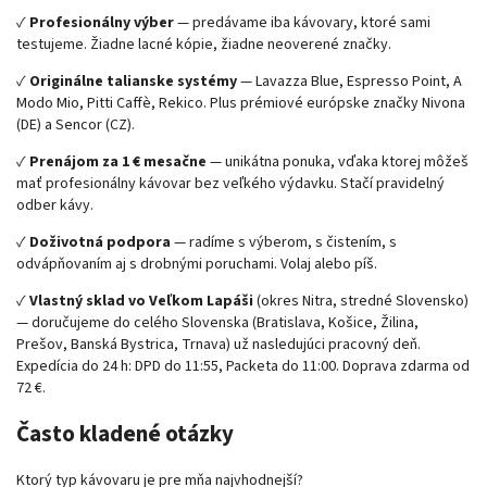
✓
Profesionálny výber
— predávame iba kávovary, ktoré sami
testujeme. Žiadne lacné kópie, žiadne neoverené značky.
✓
Originálne talianske systémy
— Lavazza Blue, Espresso Point, A
Modo Mio, Pitti Caffè, Rekico. Plus prémiové európske značky Nivona
(DE) a Sencor (CZ).
✓
Prenájom za 1 € mesačne
— unikátna ponuka, vďaka ktorej môžeš
mať profesionálny kávovar bez veľkého výdavku. Stačí pravidelný
odber kávy.
✓
Doživotná podpora
— radíme s výberom, s čistením, s
odvápňovaním aj s drobnými poruchami. Volaj alebo píš.
✓
Vlastný sklad vo Veľkom Lapáši
(okres Nitra, stredné Slovensko)
— doručujeme do celého Slovenska (Bratislava, Košice, Žilina,
Prešov, Banská Bystrica, Trnava) už nasledujúci pracovný deň.
Expedícia do 24 h: DPD do 11:55, Packeta do 11:00. Doprava zdarma od
72 €.
Často kladené otázky
Ktorý typ kávovaru je pre mňa najvhodnejší?