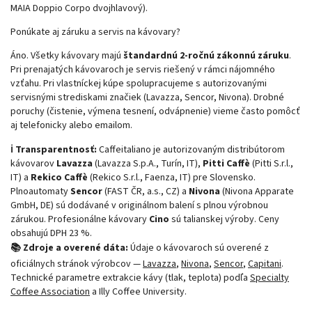
MAIA Doppio Corpo dvojhlavový).
Ponúkate aj záruku a servis na kávovary?
Áno. Všetky kávovary majú
štandardnú 2-ročnú zákonnú záruku
.
Pri prenajatých kávovaroch je servis riešený v rámci nájomného
vzťahu. Pri vlastníckej kúpe spolupracujeme s autorizovanými
servisnými strediskami značiek (Lavazza, Sencor, Nivona). Drobné
poruchy (čistenie, výmena tesnení, odvápnenie) vieme často pomôcť
aj telefonicky alebo emailom.
ℹ️ Transparentnosť:
Caffeitaliano je autorizovaným distribútorom
kávovarov
Lavazza
(Lavazza S.p.A., Turín, IT),
Pitti Caffè
(Pitti S.r.l.,
IT) a
Rekico Caffè
(Rekico S.r.l., Faenza, IT) pre Slovensko.
Plnoautomaty
Sencor
(FAST ČR, a.s., CZ) a
Nivona
(Nivona Apparate
GmbH, DE) sú dodávané v originálnom balení s plnou výrobnou
zárukou. Profesionálne kávovary
Cino
sú talianskej výroby. Ceny
obsahujú DPH 23 %.
📚 Zdroje a overené dáta:
Údaje o kávovaroch sú overené z
oficiálnych stránok výrobcov —
Lavazza
,
Nivona
,
Sencor
,
Capitani
.
Technické parametre extrakcie kávy (tlak, teplota) podľa
Specialty
Coffee Association
a
Illy Coffee University
.