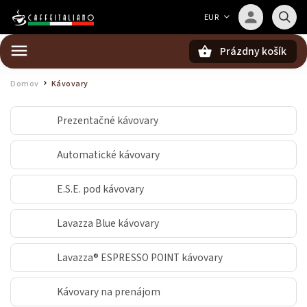
Barista — poradca Caffeitaliano
EUR
Poradím s výberom kávy aj kompatibilitou
Prázdny košík
Hľadať
Domov
Kávovary
/
Prezentačné kávovary
Automatické kávovary
E.S.E. pod kávovary
Lavazza Blue kávovary
Lavazza® ESPRESSO POINT kávovary
Kávovary na prenájom