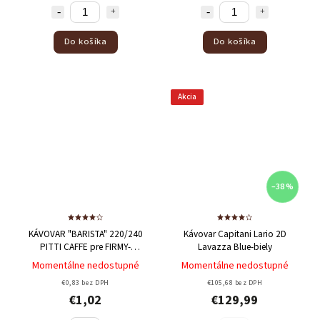
Do košíka
Do košíka
Akcia
–38 %
KÁVOVAR "BARISTA" 220/240
Kávovar Capitani Lario 2D
PITTI CAFFE pre FIRMY-
Lavazza Blue-biely
prenájom
Momentálne nedostupné
Momentálne nedostupné
€0,83 bez DPH
€105,68 bez DPH
€1,02
€129,99