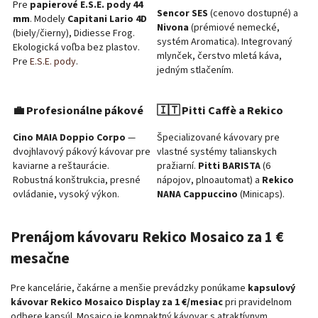
Pre
papierové E.S.E. pody 44
Sencor SES
(cenovo dostupné) a
mm
. Modely
Capitani Lario 4D
Nivona
(prémiové nemecké,
(biely/čierny), Didiesse Frog.
systém Aromatica). Integrovaný
Ekologická voľba bez plastov.
mlynček, čerstvo mletá káva,
Pre
E.S.E. pody
.
jedným stlačením.
💼 Profesionálne pákové
🇮🇹 Pitti Caffè a Rekico
Cino MAIA Doppio Corpo
—
Špecializované kávovary pre
dvojhlavový pákový kávovar pre
vlastné systémy talianskych
kaviarne a reštaurácie.
pražiarní.
Pitti BARISTA
(6
Robustná konštrukcia, presné
nápojov, plnoautomat) a
Rekico
ovládanie, vysoký výkon.
NANA Cappuccino
(Minicaps).
Prenájom kávovaru Rekico Mosaico za 1 €
mesačne
Pre kancelárie, čakárne a menšie prevádzky ponúkame
kapsulový
kávovar Rekico Mosaico Display za 1 €/mesiac
pri pravidelnom
odbere kapsúl. Mosaico je kompaktný kávovar s atraktívnym