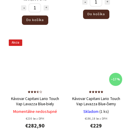
Do košíka
Do košíka
Akcia
–17 %
Kávovar Capitani Lario Touch
Kávovar Capitani Lario Touch
Vap Lavazza Blue-biely
Vap Lavazza Blue-čierny
Momentálne nedostupné
Skladom
(1 ks)
€230 bez DPH
€186,18 bez DPH
€282,90
€229