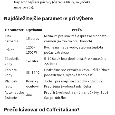
Najnáročnejšie = pákový (čistenie hlavy, mlynčeka,
naparovača).
Najdôležitejšie parametre pri výbere
Parameter
Optimum
Prečo
Tlak
Minimum pre kvalitné espresso s bohatou
15 barov
čerpadla
cremou (extrakcia pri 9 baroch)
1200–
Rýchle nahriatie vody, stabilná teplota
Príkon
1500 W
počas extrakcie
Zásobník
5–10 šálok bez doplnenia. Pre kanceláriu
1–2 litre
vody
2,5 litra+
Teplota
Optimálne pre extrakciu kávy. Príliš nízka =
88–94 °C
vody
podextrakcia, vysoká = horkasť
Mlynček
Kónický
Tichší, presnejší než plochý kotúčový.
(auto)
oceľový
Predĺžená životnosť mlynčeka
Automatické
Predĺži životnosť a chráni chuť kávy. Šetrí
Áno
čistenie
čas pri údržbe
Prečo kávovar od Caffeitaliano?