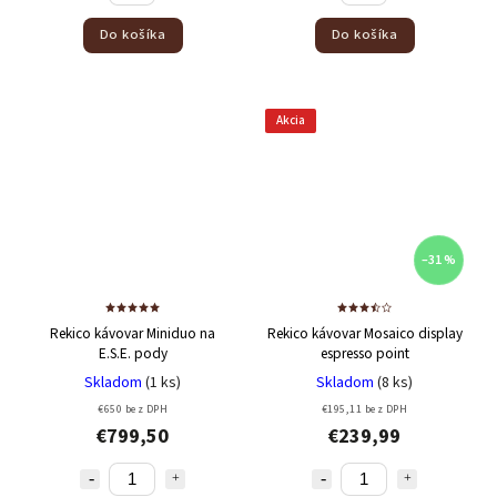
Do košíka
Do košíka
Akcia
–31 %
Rekico kávovar Miniduo na
Rekico kávovar Mosaico display
E.S.E. pody
espresso point
Skladom
(1 ks)
Skladom
(8 ks)
€650 bez DPH
€195,11 bez DPH
€799,50
€239,99