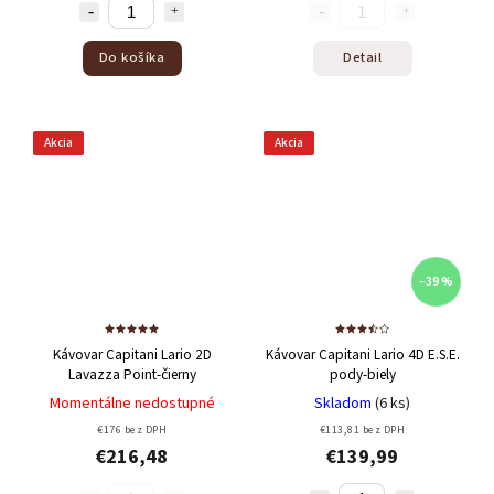
Do košíka
Detail
Akcia
Akcia
–39 %
Kávovar Capitani Lario 2D
Kávovar Capitani Lario 4D E.S.E.
Lavazza Point-čierny
pody-biely
Momentálne nedostupné
Skladom
(6 ks)
€176 bez DPH
€113,81 bez DPH
€216,48
€139,99