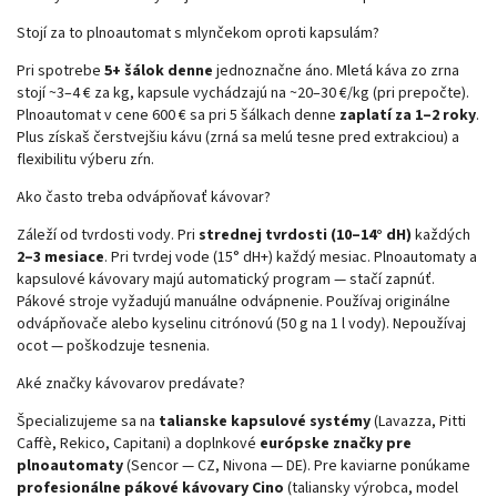
Stojí za to plnoautomat s mlynčekom oproti kapsulám?
Pri spotrebe
5+ šálok denne
jednoznačne áno. Mletá káva zo zrna
stojí ~3–4 € za kg, kapsule vychádzajú na ~20–30 €/kg (pri prepočte).
Plnoautomat v cene 600 € sa pri 5 šálkach denne
zaplatí za 1–2 roky
.
Plus získaš čerstvejšiu kávu (zrná sa melú tesne pred extrakciou) a
flexibilitu výberu zŕn.
Ako často treba odvápňovať kávovar?
Záleží od tvrdosti vody. Pri
strednej tvrdosti (10–14° dH)
každých
2–3 mesiace
. Pri tvrdej vode (15° dH+) každý mesiac. Plnoautomaty a
kapsulové kávovary majú automatický program — stačí zapnúť.
Pákové stroje vyžadujú manuálne odvápnenie. Používaj originálne
odvápňovače alebo kyselinu citrónovú (50 g na 1 l vody). Nepoužívaj
ocot — poškodzuje tesnenia.
Aké značky kávovarov predávate?
Špecializujeme sa na
talianske kapsulové systémy
(Lavazza, Pitti
Caffè, Rekico, Capitani) a doplnkové
európske značky pre
plnoautomaty
(Sencor — CZ, Nivona — DE). Pre kaviarne ponúkame
profesionálne pákové kávovary Cino
(taliansky výrobca, model