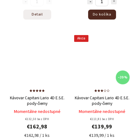
Detail
Do košíka
Akcia
–39 %
Kávovar Capitani Lario 4D E.S.E.
Kávovar Capitani Lario 4D E.S.E.
pody-čierny
pody-čierny
Momentálne nedostupné
Momentálne nedostupné
€132,50 bez DPH
€113,81 bez DPH
€162,98
€139,99
€162,98 / 1 ks
€139,99 / 1 ks