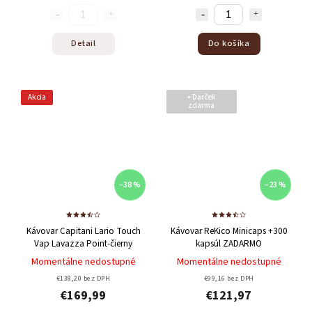
Detail
Do košíka
Akcia
+ Darček
zdarma
–38 %
–23 %
Kávovar Capitani Lario Touch
Kávovar ReKico Minicaps +300
Vap Lavazza Point-čierny
kapsúl ZADARMO
Momentálne nedostupné
Momentálne nedostupné
€138,20 bez DPH
€99,16 bez DPH
€169,99
€121,97