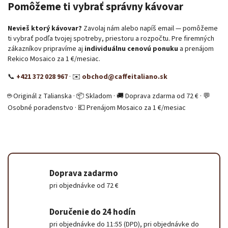
Pomôžeme ti vybrať správny kávovar
Nevieš ktorý kávovar?
Zavolaj nám alebo napíš email — pomôžeme
ti vybrať podľa tvojej spotreby, priestoru a rozpočtu. Pre firemných
zákazníkov pripravíme aj
individuálnu cenovú ponuku
a prenájom
Rekico Mosaico za 1 €/mesiac.
📞
+421 372 028 967
· ✉️
obchod@caffeitaliano.sk
☕ Originál z Talianska · 📦 Skladom · 🚚 Doprava zdarma od 72 € · 💬
Osobné poradenstvo · 💶 Prenájom Mosaico za 1 €/mesiac
Doprava zadarmo
pri objednávke od 72 €
Doručenie do 24 hodín
pri objednávke do 11:55 (DPD), pri objednávke do