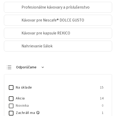
Profesionálne kávovary a príslušenstvo
Kávovar pre Nescafe® DOLCE GUSTO
Kávovar pre kapsule REKICO
Nahrievanie šálok
Odporúčame
Najlacnejšie
Najdrahšie
Na sklade
15
Najpredávanejšie
Akcia
14
Abecedne
Novinka
0
Zachráň ma 😋
1