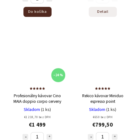
Do košíka
Detail
–24 %
Profesionálny kávovar Cino
Rekico kávovar Miniduo
MAIA doppio corpo cerveny
espresso point
Skladom
(1 ks)
Skladom
(1 ks)
€1 218,70 bez DPH
€650 bez DPH
€1 499
€799,50