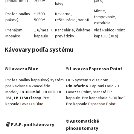
plnoautomat
2000 €
(45 s)
kávy
Mletie,
Profesionálny
~1500–
Kaviarne,
tampovanie,
pákový
5000 €
reštaurácie, baristi
extrakcia
Prenájom
1 €/mes. +
Kancelárie, čakárne,
Vlož Rekico Point
Mosaico
kapsule
prevádzky
kapsulu (30 s)
Kávovary podľa systému
☕ Lavazza Blue
☕ Lavazza Espresso Point
Profesionálny kapsulový systém
OCS systém s dizajnom
pre kaviarne a kancelárie.
Pininfarina
. Capitani Lario 2D
Modely
LB 300 Mini
,
LB 800
,
LB
Lavazza Point, hranaté EP
951
,
LB 1150 Classy
. Pre
kapsule. Pre kancelárie 5–30 ľudí.
kapsule
Lavazza Blue
.
Pre kapsule
Espresso Point
.
🤖 Automatické
🍃 E.S.E. pod kávovary
plnoautomaty