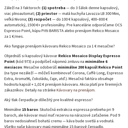
Záleží na 3 faktoroch:
(1) spotreba
— do 3 šálok denne kapsulový,
viac plnoautomat;
(2) priestor
— malá kuchyňa Lavazza LB 300 Mini,
veľká Nivona;
(3) rozpočet
— do 100 € kapsulový, 400–800 €
automatický, 1500 €+ profesionálny. Pre kancelárie odporúčame OCS
Espresso Point, kúpu Pitti BARISTA alebo prenájom Rekico Mosaico
za 1 €/mes.
Ako funguje prenájom kávovaru Rekico Mosaico za 1 € mesačne?
Objednáš si kapsulový kávovar
Rekico Mosaico Display Espresso
Point
(kód 973) a podpíšeš nájomnú zmluvu na
minimálne 6
mesiacov
. Mesačne odoberáš
minimálne 200 kapsúl Rekico Point
(na type nezáleží — môžeš kombinovať Corona, Caffè Long, Espresso
Extra, Aroma96, čokoládu, čaje, atď.). Mesačná faktúra obsahuje
hodnotu kapsúl + 1,02 € prenájom kávovaru. Akcia platí pre firemných
zákazníkov. Detaily na stránke
Kávovary na prenájom
.
Aký tlak čerpadla je dôležitý pre kvalitné espresso?
Minimálne
15 barov
. Skutočná extrakcia espressa prebieha pri 9
baroch, ale kávovar musí mať rezervu na nárazové zaťaženie. Pod 9
barov nedosiahneš bohatú cremu — káva bude svetlá a vodnatá.
Všetky naše kávovary majú minimálne 15-barové čerpadlo.