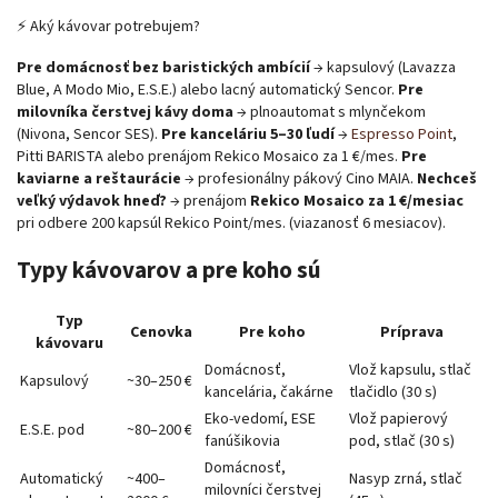
⚡ Aký kávovar potrebujem?
Pre domácnosť bez baristických ambícií
→ kapsulový (Lavazza
Blue, A Modo Mio, E.S.E.) alebo lacný automatický Sencor.
Pre
milovníka čerstvej kávy doma
→ plnoautomat s mlynčekom
(Nivona, Sencor SES).
Pre kanceláriu 5–30 ľudí
→
Espresso Point
,
Pitti BARISTA alebo prenájom Rekico Mosaico za 1 €/mes.
Pre
kaviarne a reštaurácie
→ profesionálny pákový Cino MAIA.
Nechceš
veľký výdavok hneď?
→ prenájom
Rekico Mosaico za 1 €/mesiac
pri odbere 200 kapsúl Rekico Point/mes. (viazanosť 6 mesiacov).
Typy kávovarov a pre koho sú
Typ
Cenovka
Pre koho
Príprava
kávovaru
Domácnosť,
Vlož kapsulu, stlač
Kapsulový
~30–250 €
kancelária, čakárne
tlačidlo (30 s)
Eko-vedomí, ESE
Vlož papierový
E.S.E. pod
~80–200 €
fanúšikovia
pod, stlač (30 s)
Domácnosť,
Automatický
~400–
Nasyp zrná, stlač
milovníci čerstvej