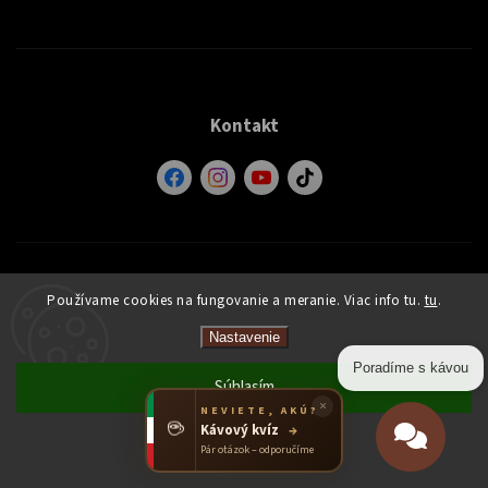
Kontakt
Používame cookies na fungovanie a meranie. Viac info tu.
tu
.
Informácie pre vás
Nastavenie
O nás
Poradíme s kávou
Súhlasím
×
Doprava a platba
NEVIETE, AKÚ?
☕
Kávový kvíz
→
Odmietnuť
Pár otázok – odporučíme
Obchodné podmienky