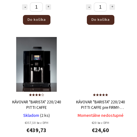
Do košíka
Do košíka
KÁVOVAR "BARISTA" 220/240
KÁVOVAR "BARISTA" 220/240
PITTI CAFFE
PITTI CAFFE pre FIRMY-
prenájom
Skladom
(2 ks)
Momentálne nedostupné
€357,50 bez DPH
€20 bez DPH
€439,73
€24,60