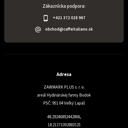
Zákaznícka podpora:
+421 372 028 967
obchod@caffeitaliano.sk
Adresa
ZAWMARK PLUS s. r. o.
areál Hydinárskej farmy Bodok
PSČ: 951 04 Veľký Lapáš
48.29246892442806,
18.21371092883525