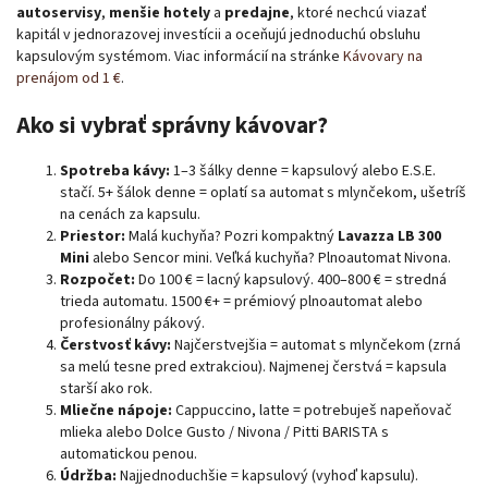
autoservisy
,
menšie hotely
a
predajne
, ktoré nechcú viazať
kapitál v jednorazovej investícii a oceňujú jednoduchú obsluhu
kapsulovým systémom. Viac informácií na stránke
Kávovary na
prenájom od 1 €
.
Odoslať
Ako si vybrať správny kávovar?
Powered by chaterimo
Spotreba kávy:
1–3 šálky denne = kapsulový alebo E.S.E.
stačí. 5+ šálok denne = oplatí sa automat s mlynčekom, ušetríš
na cenách za kapsulu.
Priestor:
Malá kuchyňa? Pozri kompaktný
Lavazza LB 300
Mini
alebo Sencor mini. Veľká kuchyňa? Plnoautomat Nivona.
Rozpočet:
Do 100 € = lacný kapsulový. 400–800 € = stredná
trieda automatu. 1500 €+ = prémiový plnoautomat alebo
profesionálny pákový.
Čerstvosť kávy:
Najčerstvejšia = automat s mlynčekom (zrná
sa melú tesne pred extrakciou). Najmenej čerstvá = kapsula
starší ako rok.
Mliečne nápoje:
Cappuccino, latte = potrebuješ napeňovač
mlieka alebo Dolce Gusto / Nivona / Pitti BARISTA s
automatickou penou.
Údržba:
Najjednoduchšie = kapsulový (vyhoď kapsulu).