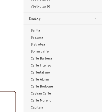
ta — poradca Caffeitaliano
Všetko za 9€
s výberom kávy aj kompatibilitou
Značky
Barilla
Bazzara
Bistrotea
Bonini caffe
Caffe Barbera
Caffe Intenso
Caffeitaliano
Caffé Alunni
Caffe Borbone
Cagliari Caffe
Caffe Moreno
Capitani