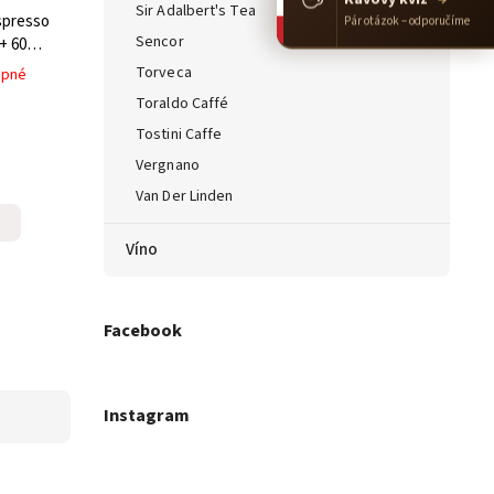
Sir Adalbert's Tea
spresso
Pár otázok – odporučíme
Sencor
 + 60%
Torveca
upné
Toraldo Caffé
Tostini Caffe
Vergnano
Van Der Linden
Víno
Facebook
Instagram