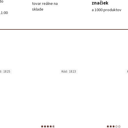
do
značiek
tovar reálne na
sklade
a 1000 produktov
11:00
d:
1825
Kód:
1823