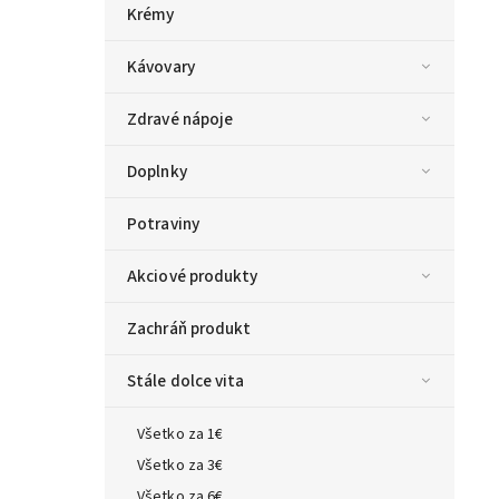
Krémy
Kávovary
Zdravé nápoje
Doplnky
Potraviny
Akciové produkty
Zachráň produkt
Stále dolce vita
Všetko za 1€
Všetko za 3€
Všetko za 6€