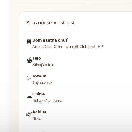
Senzorické vlastnosti
Dominantná chuť
🍫
Aroma Club Gran – silnejší Club profil EP
Telo
🍯
Silnejšie telo
Dozvuk
✨
Dlhý dozvuk
Créma
☁
Bohatejšia créma
Acidita
🌿
Nízka