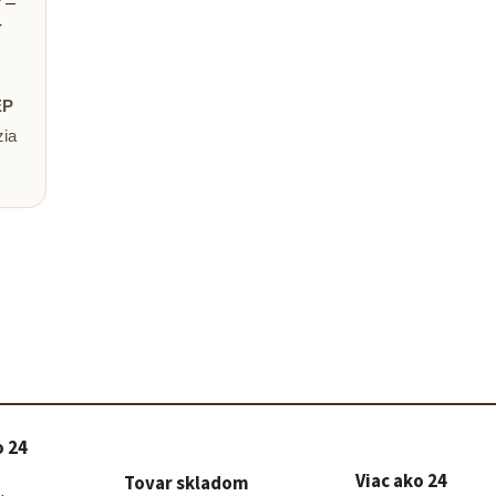
 –
Baris
Poradím 
EP
zia
o 24
Viac ako 24
Tovar skladom