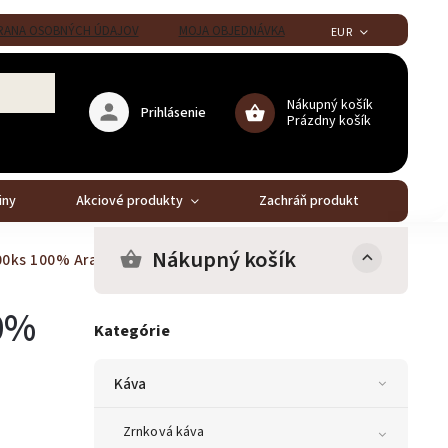
ANA OSOBNÝCH ÚDAJOV
MOJA OBJEDNÁVKA
EUR
Nákupný košík
Prihlásenie
Prázdny košík
iny
Akciové produkty
Zachráň produkt
Stál
Nákupný košík
00ks
100% Arabica
0%
Kategórie
Káva
Zrnková káva