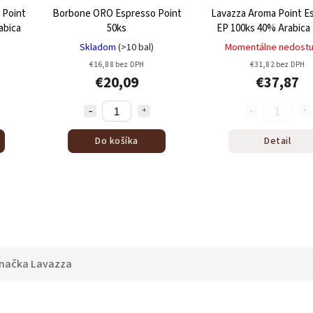
 Point
Borbone ORO Espresso Point
Lavazza Aroma Point E
abica
50ks
EP 100ks
40% Arabica
Robusta
Skladom
(>10 bal)
Momentálne nedost
€16,88 bez DPH
€31,82 bez DPH
€20,09
€37,87
Do košíka
Detail
načka
Lavazza