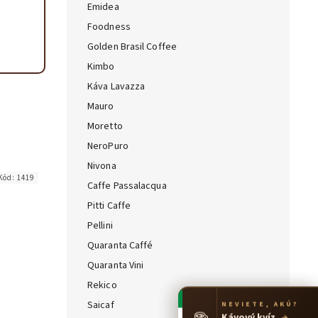
Emidea
Foodness
Golden Brasil Coffee
Kimbo
Káva Lavazza
Mauro
Moretto
NeroPuro
Nivona
Kód:
1419
Caffe Passalacqua
Pitti Caffe
Pellini
Quaranta Caffé
Quaranta Vini
Rekico
Saicaf
NEVIETE, AKÚ?
☕
Kávový kvíz
→