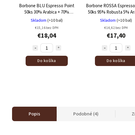
Borbone BLU Espresso Point
Borbone ROSSA Espresso
50ks
30% Arabica + 70%
50ks
95% Robusta 5% Ar
Robusta
Skladom
(>10 bal)
Skladom
(>10 bal)
€15,16 bez DPH
€14,62 bez DPH
€18,04
€17,40
Do košíka
Do košíka
Popis
Podobné (4)
Z