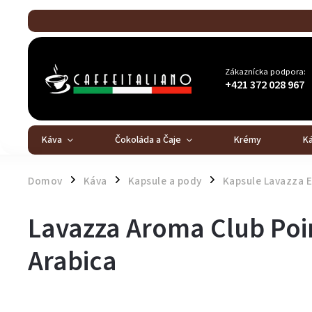
Zákaznícka podpora:
+421 372 028 967
Káva
Čokoláda a Čaje
Krémy
K
Domov
Káva
Kapsule a pody
Kapsule Lavazza 
/
/
/
Lavazza Aroma Club Poi
Arabica