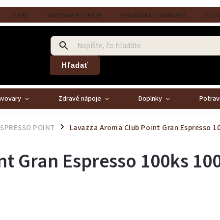
O NÁS
DOPRAVA A PLATBA
OBCHODNÉ PODMIENKY
OCHR
Hľadať
ávovary
Zdravé nápoje
Doplnky
Potrav
ESPRESSO POINT
Lavazza Aroma Club Point Gran Espresso 1
/
nt Gran Espresso 100ks
10