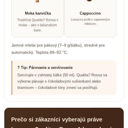
Moka kanvička
Cappuccino
Lavazza profil s napeneným
Tradičná Qualita? Rossa v
mliekom.
moke – ako v talianskom
bare.
Jemné mletie pre pákový (7–9 g/šálku), stredné pre
automatický. Teplota 88–92 °C.
? Tip: Párovanie a servírovanie
Servírujte v zahriatej šálke (50 ml). Qualita? Rossa sa
výborne páruuje s čokoládovými sušienkami alebo
tiramisom – čokoládové tóny zmesi sa posilňujú.
Prečo si zákazníci vyberajú práve