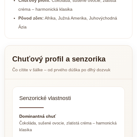
Chuťový profil:
Čokoláda, sušené ovocie, zlatistá
créma – harmonická klasika
Pôvod zôrn:
Afrika, Južná Amerika, Juhovýchodná
Ázia
Chuťový profil a senzorika
Čo cítite v šálke – od prvého dúška po dlhý dozvuk
Senzorické vlastnosti
Dominantná chuť
Čokoláda, sušené ovocie, zlatistá créma – harmonická
klasika