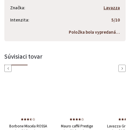
Značka
:
Lavazza
Intenzita
:
5/10
Položka bola vypredaná…
Súvisiaci tovar
Previous
Next
one Miscela ROSSA
Mauro caffé Prestige
Lavazza Gran Espresso