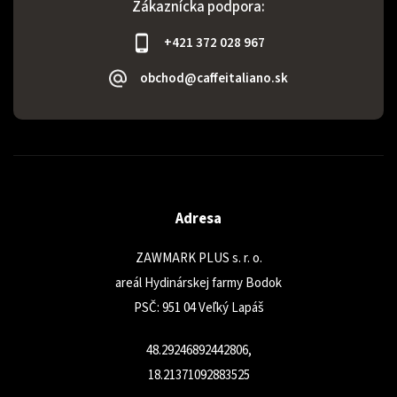
Zákaznícka podpora:
+421 372 028 967
obchod@caffeitaliano.sk
Adresa
ZAWMARK PLUS s. r. o.
areál Hydinárskej farmy Bodok
PSČ: 951 04 Veľký Lapáš
48.29246892442806,
18.21371092883525