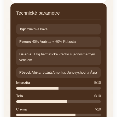
Technické parametre
Typ:
zrnková káva
Pomer:
40% Arabica + 60% Robusta
Balenie:
1 kg hermetické vrecko s jednosmerným
ventilom
Pôvod:
Afrika, Južná Amerika, Juhovýchodná Ázia
Intenzita
5/10
Telo
6/10
Créma
7/10