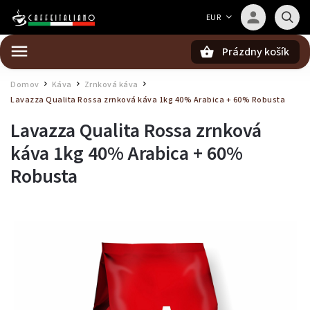
Barista — poradca Caffeitaliano
EUR
Poradím s výberom kávy aj kompatibilitou
Prázdny košík
Hľadať
Domov
Káva
Zrnková káva
/
/
/
Lavazza Qualita Rossa zrnková káva 1kg
40% Arabica + 60% Robusta
Lavazza Qualita Rossa zrnková
káva 1kg
40% Arabica + 60%
Robusta