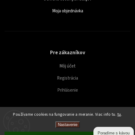
Moja objednávka
Pre zákazníkov
Môj účet
Registrácia
Prihlásenie
Používame cookies na fungovanie a meranie. Viac info tu.
tu
.
Copyright 2026
Caffeitaliano
. Všetky práva vyhradené.
Nastavenie
Upraviť nastavenie cookies
Poradíme s kávou