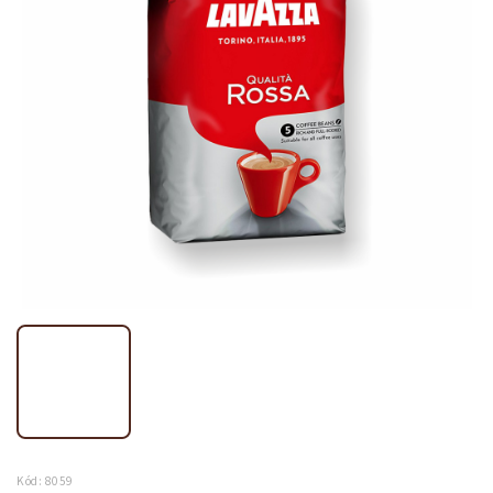
Kód:
8059