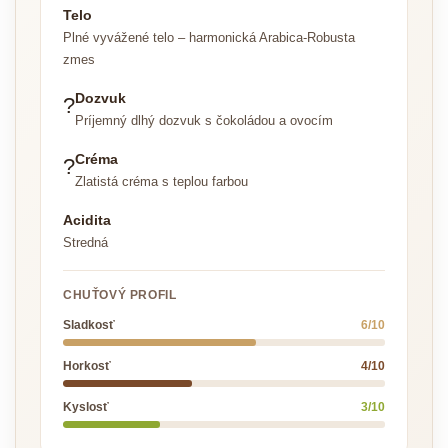
Telo
Plné vyvážené telo – harmonická Arabica-Robusta
zmes
Dozvuk
?
Príjemný dlhý dozvuk s čokoládou a ovocím
Créma
?
Zlatistá créma s teplou farbou
Acidita
Stredná
CHUŤOVÝ PROFIL
Sladkosť
6/10
Horkosť
4/10
Kyslosť
3/10