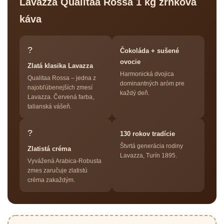
Lavazza Qualitaa Rossa 1 kg zrnková
káva
?
Čokoláda + sušené
ovocie
Zlatá klasika Lavazza
Harmonická dvojica
Qualitaa Rossa – jedna z
dominantných aróm pre
najobľúbenejších zmesí
každý deň.
Lavazza. Červená farba,
talianská vášeň.
?
130 rokov tradície
Štvrtá generácia rodiny
Zlatistá créma
Lavazza, Turín 1895.
Vyvážená Arabica-Robusta
zmes zaručuje zlatistú
créma zakaždým.