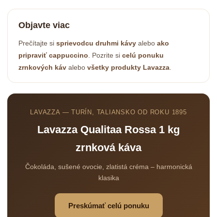
Objavte viac
Prečítajte si
sprievodcu druhmi kávy
alebo
ako
pripraviť cappuccino
. Pozrite si
celú ponuku
zrnkových káv
alebo
všetky produkty Lavazza
.
LAVAZZA — TURÍN, TALIANSKO OD ROKU 1895
Lavazza Qualitaa Rossa 1 kg
zrnková káva
Odoslať
Čokoláda, sušené ovocie, zlatistá créma – harmonická
Powered by chaterimo
klasika
Preskúmať celú ponuku