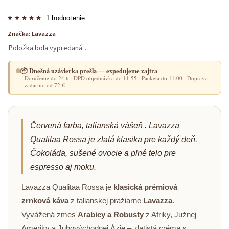
1 hodnotenie
Značka:
Lavazza
Položka bola vypredaná…
📦 Dnešná uzávierka prešla — expedujeme zajtra
Doručenie do 24 h · DPD objednávka do 11:55 · Packeta do 11:00 · Doprava
zadarmo od 72 €
Červená farba, talianská vášeň . Lavazza
Qualitaa Rossa je zlatá klasika pre každý deň.
Čokoláda, sušené ovocie a plné telo pre
espresso aj moku.
Lavazza Qualitaa Rossa je
klasická prémiová
zrnková káva
z talianskej pražiarne
Lavazza
.
Vyvážená zmes
Arabicy a Robusty
z Afriky, Južnej
Ameriky a Juhovýchodnej Ázie – zlatistá créma s