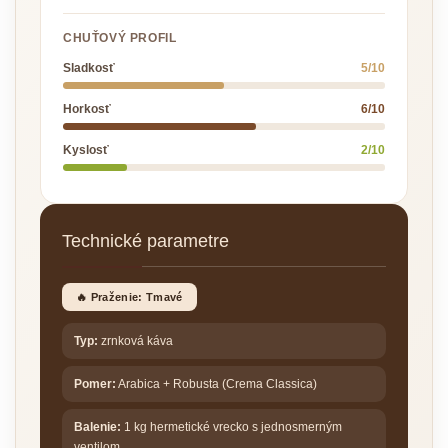
CHUŤOVÝ PROFIL
Sladkosť
5/10
Horkosť
6/10
Kyslosť
2/10
Technické parametre
🔥 Praženie: Tmavé
Typ:
zrnková káva
Pomer:
Arabica + Robusta (Crema Classica)
Balenie:
1 kg hermetické vrecko s jednosmerným
ventilom