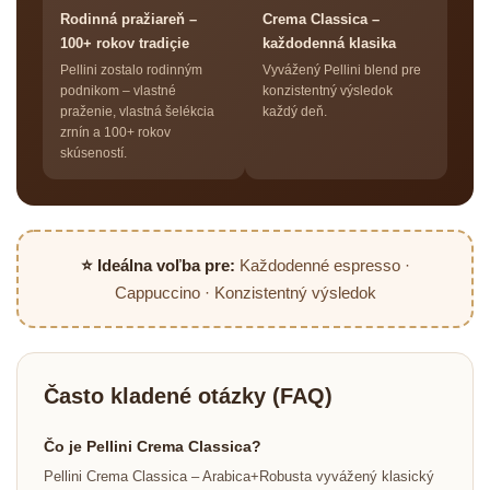
Rodinná pražiareň –
Crema Classica –
100+ rokov tradiçie
každodenná klasika
Pellini zostalo rodinným
Vyvážený Pellini blend pre
podnikom – vlastné
konzistentný výsledok
praženie, vlastná šelékcia
každý deň.
zrnín a 100+ rokov
skúseností.
⭐ Ideálna voľba pre:
Každodenné espresso ·
Cappuccino · Konzistentný výsledok
Často kladené otázky (FAQ)
Čo je Pellini Crema Classica?
Pellini Crema Classica – Arabica+Robusta vyvážený klasický