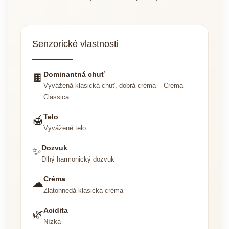
Senzorické vlastnosti
Dominantná chuť
🍫
Vyvážená klasická chuť, dobrá créma – Crema
Classica
Telo
🍯
Vyvážené telo
Dozvuk
✨
Dlhý harmonický dozvuk
Créma
☁
Zlatohnedá klasická créma
Acidita
🌿
Nízka