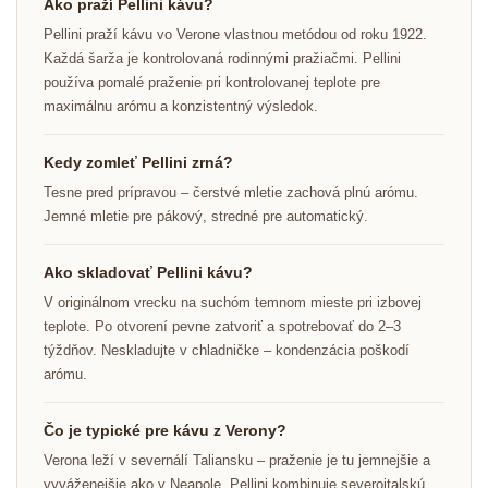
Ako praží Pellini kávu?
Pellini praží kávu vo Verone vlastnou metódou od roku 1922.
Každá šarža je kontrolovaná rodinnými pražiačmi. Pellini
používa pomalé praženie pri kontrolovanej teplote pre
maximálnu arómu a konzistentný výsledok.
Kedy zomleť Pellini zrná?
Tesne pred prípravou – čerstvé mletie zachová plnú arómu.
Jemné mletie pre pákový, stredné pre automatický.
Ako skladovať Pellini kávu?
V originálnom vrecku na suchóm temnom mieste pri izbovej
teplote. Po otvorení pevne zatvoriť a spotrebovať do 2–3
týždňov. Neskladujte v chladničke – kondenzácia poškodí
arómu.
Čo je typické pre kávu z Verony?
Verona leží v severnálí Taliansku – praženie je tu jemnejšie a
vyváženejšie ako v Neapole. Pellini kombinuje severoitalskú