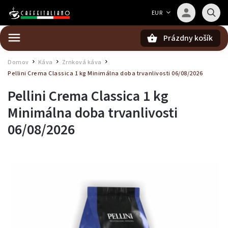
Barista — poradca Caffeitaliano
EUR
Poradím s výberom kávy aj kompatibilitou
Prázdny košík
Hľadať
Domov
Káva
Zrnková káva
/
/
/
Pellini Crema Classica 1 kg
Minimálna doba trvanlivosti 06/08/2026
Pellini Crema Classica 1 kg
Minimálna doba trvanlivosti
06/08/2026