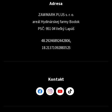
Adresa
ZAWMARK PLUS s. r. o.
areál Hydinárskej farmy Bodok
PSČ: 951 04 Veľký Lapáš
48.29246892442806,
18.21371092883525
Kontakt