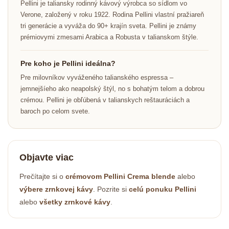
Pellini je taliansky rodinný kávový výrobca so sídlom vo
Verone, založený v roku 1922. Rodina Pellini vlastní pražiareň
tri generácie a vyváža do 90+ krajín sveta. Pellini je známy
prémiovymi zmesami Arabica a Robusta v talianskom štýle.
Pre koho je Pellini ideálna?
Pre milovníkov vyváženého talianského espressa –
jemnejšíeho ako neapolský štýl, no s bohatým telom a dobrou
crémou. Pellini je obľúbená v talianskych reštauráciách a
baroch po celom svete.
Objavte viac
Odoslať
Prečítajte si o
crémovom Pellini Crema blende
alebo
Powered by chaterimo
výbere zrnkovej kávy
. Pozrite si
celú ponuku Pellini
alebo
všetky zrnkové kávy
.