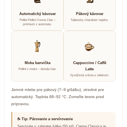
Automatický kávovar
Pákový kávovar
Pellini Pellini Crema Clas –
Taliansky charakter naplno.
prémium z automatu.
Moka kanvička
Cappuccino / Caffè
Latte
Pellini v moke – domáci bar.
Vyvážená créma s mliekom.
Jemné mletie pre pákový (7–9 g/šálku), stredné pre
automatický. Teplota 88–92 °C. Zomeľte tesne pred
prípravou.
☕ Tip: Párovanie a servírovanie
Servírujte v zahriatej šálke (50 ml). Crema Classica je