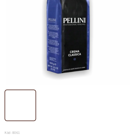
Kód:
8061