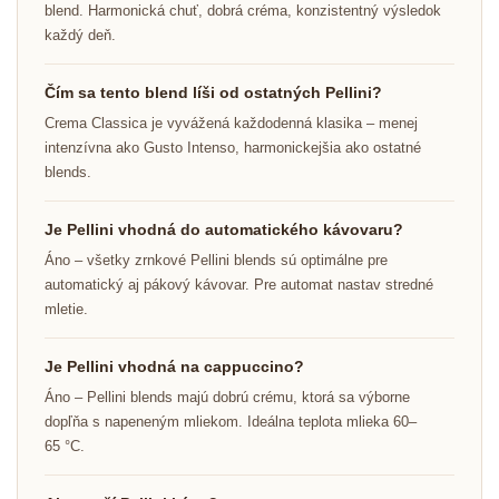
blend. Harmonická chuť, dobrá créma, konzistentný výsledok
každý deň.
Čím sa tento blend líši od ostatných Pellini?
Crema Classica je vyvážená každodenná klasika – menej
intenzívna ako Gusto Intenso, harmonickejšia ako ostatné
blends.
Je Pellini vhodná do automatického kávovaru?
Áno – všetky zrnkové Pellini blends sú optimálne pre
automatický aj pákový kávovar. Pre automat nastav stredné
mletie.
Je Pellini vhodná na cappuccino?
Áno – Pellini blends majú dobrú crému, ktorá sa výborne
dopľňa s napeneným mliekom. Ideálna teplota mlieka 60–
65 °C.