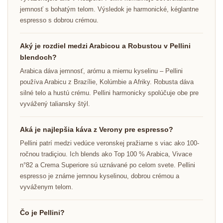
jemnosť s bohatým telom. Výsledok je harmonické, kéglantne
espresso s dobrou crémou.
Aký je rozdiel medzi Arabicou a Robustou v Pellini
blendoch?
Arabica dáva jemnosť, arómu a miernu kyselinu – Pellini
používa Arabicu z Brazílie, Kolúmbie a Afriky. Robusta dáva
silné telo a hustú crému. Pellini harmonicky spolúčuje obe pre
vyvážený taliansky štýl.
Aká je najlepšia káva z Verony pre espresso?
Pellini patrí medzi vedúce veronskej pražiarne s viac ako 100-
ročnou tradiçiou. Ich blends ako Top 100 % Arabica, Vivace
n°82 a Crema Superiore sú uznávané po celom svete. Pellini
espresso je známe jemnou kyselinou, dobrou crémou a
vyváženym telom.
Čo je Pellini?