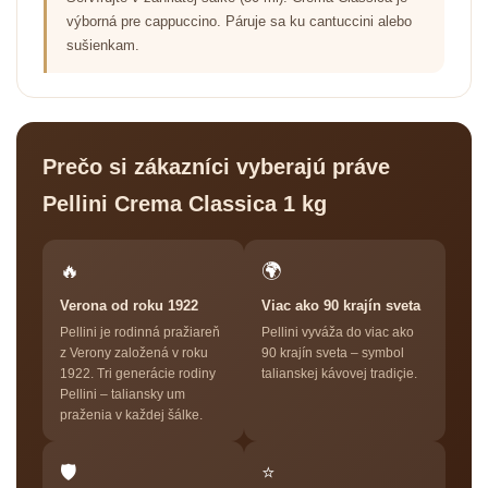
výborná pre cappuccino. Páruje sa ku cantuccini alebo
sušienkam.
Prečo si zákazníci vyberajú práve
Pellini Crema Classica 1 kg
🔥
🌍
Verona od roku 1922
Viac ako 90 krajín sveta
Pellini je rodinná pražiareň
Pellini vyváža do viac ako
z Verony založená v roku
90 krajín sveta – symbol
1922. Tri generácie rodiny
talianskej kávovej tradiçie.
Pellini – taliansky um
praženia v každej šálke.
🛡
⭐