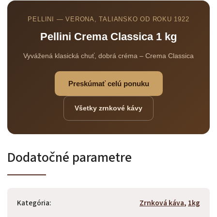
PELLINI — VERONA, TALIANSKO OD ROKU 1922
Pellini Crema Classica 1 kg
Vyvážená klasická chuť, dobrá créma – Crema Classica
Preskúmať celú ponuku
Všetky zrnkové kávy
Dodatočné parametre
Kategória
:
Zrnková káva
,
1kg