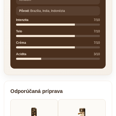
Pôvod:
Brazília, India, Indonézia
Intenzita
7/10
Telo
7/10
Créma
7/10
Acidita
3/10
Odporúčaná príprava