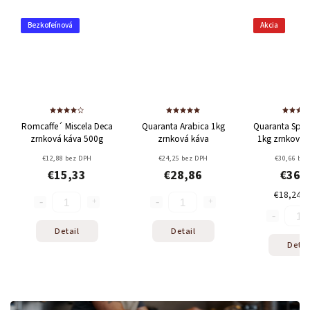
kofeínová
Akcia
ffe´ Miscela Deca
Quaranta Arabica 1kg
Quaranta Special Crema
nková káva 500g
zrnková káva
1kg zrnková káva 2+1
zdarma
€12,88 bez DPH
€24,25 bez DPH
€30,66 bez DPH
€15,33
€28,86
€36,48
€18,24 / 1 ks
Detail
Detail
Detail