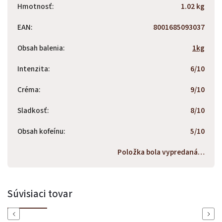
Hmotnosť
:
1.02 kg
EAN
:
8001685093037
Obsah balenia
:
1kg
Intenzita
:
6/10
Créma
:
9/10
Sladkosť
:
8/10
Obsah kofeínu
:
5/10
Položka bola vypredaná…
Súvisiaci tovar
Previous
Next