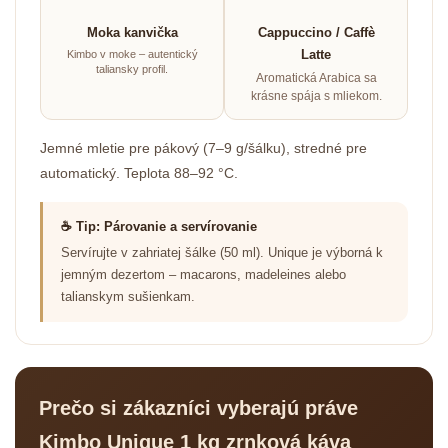
Moka kanvička
Cappuccino / Caffè
Latte
Kimbo v moke – autentický
taliansky profil.
Aromatická Arabica sa
krásne spája s mliekom.
Jemné mletie pre pákový (7–9 g/šálku), stredné pre
automatický. Teplota 88–92 °C.
☕ Tip: Párovanie a servírovanie
Servírujte v zahriatej šálke (50 ml). Unique je výborná k
jemným dezertom – macarons, madeleines alebo
talianskym sušienkam.
Prečo si zákazníci vyberajú práve
Kimbo Unique 1 kg zrnková káva