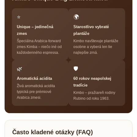
⭐
🌍
Unique – jedinečná
Starostlivo vybraté
zmes
plantáže
Špeciálna Arabica-forward
Kimbo navštevuje plantáže
zmes Kimba – niečo iné od
osobne a vyberá len tie
každodenného espressa.
najlepšie zrná.
🌿
🛡
Aromatická acidita
60 rokov neapolskej
tradície
Živá aromatická acidita
typická pre prémiové
Kimbo – pražiareň rodiny
Arabica zmesi.
Rubino od roku 1963.
Často kladené otázky (FAQ)