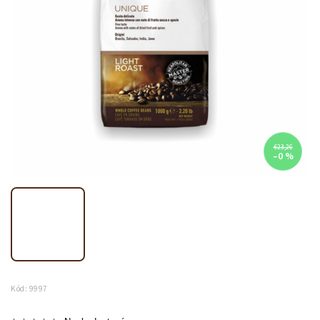
€23,26
–0 %
Kód:
9997