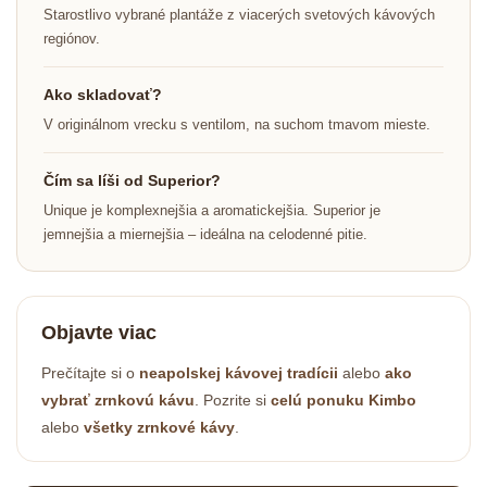
Starostlivo vybrané plantáže z viacerých svetových kávových
regiónov.
Ako skladovať?
V originálnom vrecku s ventilom, na suchom tmavom mieste.
Čím sa líši od Superior?
Unique je komplexnejšia a aromatickejšia. Superior je
jemnejšia a miernejšia – ideálna na celodenné pitie.
Objavte viac
Prečítajte si o
neapolskej kávovej tradícii
alebo
ako
vybrať zrnkovú kávu
. Pozrite si
celú ponuku Kimbo
alebo
všetky zrnkové kávy
.