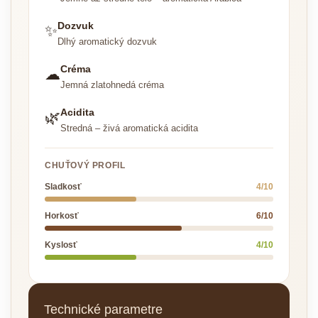
Dozvuk
✨
Dlhý aromatický dozvuk
Créma
☁
Jemná zlatohnedá créma
Acidita
🌿
Stredná – živá aromatická acidita
CHUŤOVÝ PROFIL
Sladkosť
4/10
Horkosť
6/10
Kyslosť
4/10
Technické parametre