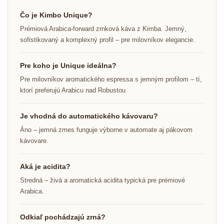
Čo je Kimbo Unique?
Prémiová Arabica-forward zrnková káva z Kimba. Jemný,
sofistikovaný a komplexný profil – pre milovníkov elegancie.
Pre koho je Unique ideálna?
Pre milovníkov aromatického espressa s jemným profilom – tí,
ktorí preferujú Arabicu nad Robustou.
Je vhodná do automatického kávovaru?
Áno – jemná zmes funguje výborne v automate aj pákovom
kávovare.
Aká je acidita?
Stredná – živá a aromatická acidita typická pre prémiové
Arabica.
Odkiaľ pochádzajú zrná?