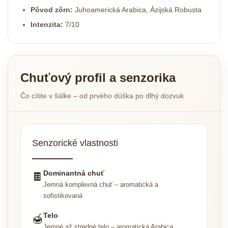
Pôvod zôrn:
Juhoamerická Arabica, Ázijská Robusta
Intenzita:
7/10
Chuťový profil a senzorika
Čo cítite v šálke – od prvého dúška po dlhý dozvuk
Senzorické vlastnosti
Dominantná chuť
🍫
Jemná komplexná chuť – aromatická a
sofistikovaná
Telo
🍯
Jemné až stredné telo – aromatická Arabica