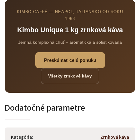
KIMBO CAFFÈ — NEAPOL, TALIANSKO OD ROKU
1963
Kimbo Unique 1 kg zrnková káva
Jemná komplexná chuť – aromatická a sofistikovaná
Odoslať
Powered by chaterimo
Preskúmať celú ponuku
Všetky zrnkové kávy
Dodatočné parametre
Kategória
:
Zrnková káva