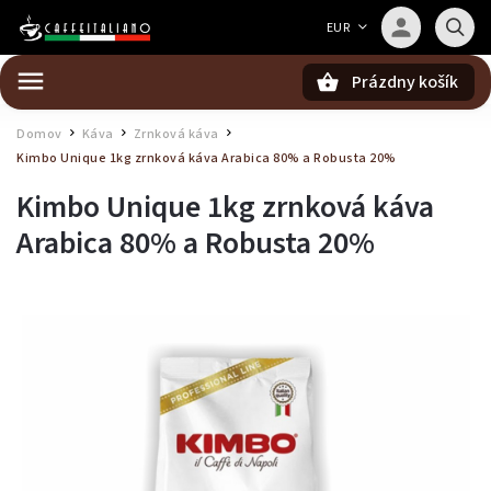
Barista — poradca Caffeitaliano
EUR
Poradím s výberom kávy aj kompatibilitou
Prázdny košík
Hľadať
Domov
Káva
Zrnková káva
/
/
/
Kimbo Unique 1kg zrnková káva
Arabica 80% a Robusta 20%
Kimbo Unique 1kg zrnková káva
Arabica 80% a Robusta 20%