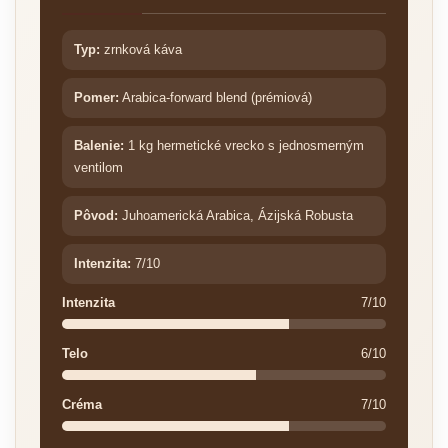
Typ:
zrnková káva
Pomer:
Arabica-forward blend (prémiová)
Balenie:
1 kg hermetické vrecko s jednosmerným
ventilom
Pôvod:
Juhoamerická Arabica, Ázijská Robusta
Intenzita:
7/10
Intenzita
7/10
Telo
6/10
Créma
7/10