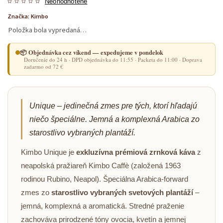
Neohodnotené
Značka:
Kimbo
Položka bola vypredaná…
📦 Objednávka cez víkend — expedujeme v pondelok
Doručenie do 24 h · DPD objednávka do 11:55 · Packeta do 11:00 · Doprava
zadarmo od 72 €
Unique – jedinečná zmes pre tých, ktorí hľadajú
niečo špeciálne. Jemná a komplexná Arabica zo
starostlivo vybraných plantáží.
Kimbo Unique je
exkluzívna prémiová zrnková káva
z
neapolská pražiareň Kimbo Caffè (založená 1963
rodinou Rubino, Neapol). Špeciálna Arabica-forward
zmes zo
starostlivo vybraných svetových plantáží
–
jemná, komplexná a aromatická. Stredné praženie
zachováva prirodzené tóny ovocia, kvetín a jemnej