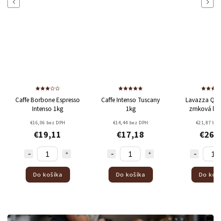
Previous
Next
ffe Borbone Espresso
Caffe Intenso Tuscany
Lavazza Qualita Oro
Intenso 1kg
1kg
zrnková káva 1 kg
100% Arabica
€16,06 bez DPH
€14,44 bez DPH
€21,87 bez DPH
€19,11
€17,18
€26,03
Do košíka
Do košíka
Do košíka