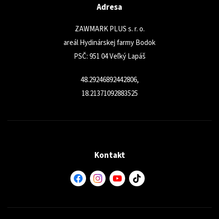
Adresa
ZAWMARK PLUS s. r. o.
areál Hydinárskej farmy Bodok
PSČ: 951 04 Veľký Lapáš
48.29246892442806,
18.21371092883525
Kontakt