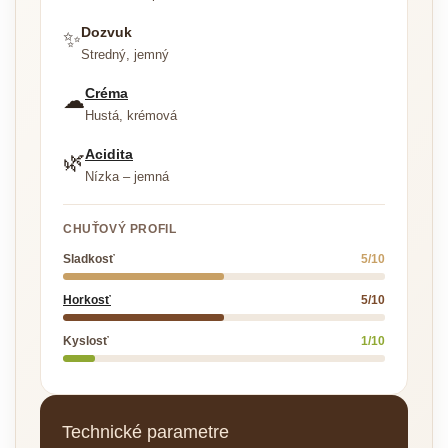
Dozvuk
✨
Stredný, jemný
Créma
☁
Hustá, krémová
Acidita
🌿
Nízka – jemná
CHUŤOVÝ PROFIL
Sladkosť
5/10
Horkosť
5/10
Kyslosť
1/10
Technické parametre