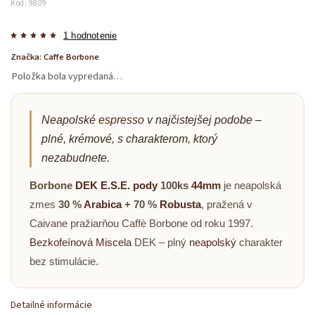
Kód:
9809
1 hodnotenie
Značka:
Caffe Borbone
Položka bola vypredaná…
Neapolské
espresso
v najčistejšej podobe –
plné, krémové, s charakterom, ktorý
nezabudnete.
Borbone
DEK
E.S.E. pody
100ks
44mm
je neapolská
zmes
30 %
Arabica
+ 70 %
Robusta
, pražená v
Caivane pražiarňou Caffè Borbone od roku 1997.
Bezkofeínová
Miscela
DEK – plný
neapolský
charakter
bez stimulácie.
Detailné informácie