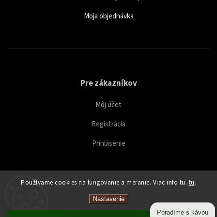
Moja objednávka
Pre zákazníkov
Môj účet
Registrácia
Prihlásenie
Používame cookies na fungovanie a meranie. Viac info tu.
tu
.
Copyright 2026
Caffeitaliano
. Všetky práva vyhradené.
Nastavenie
Upraviť nastavenie cookies
Poradíme s kávou