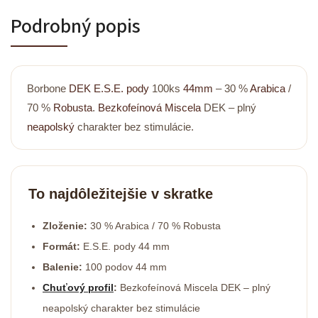
Podrobný popis
Borbone
DEK
E.S.E. pody
100ks
44mm
– 30 %
Arabica
/
70 %
Robusta
.
Bezkofeínová
Miscela
DEK – plný
neapolský
charakter bez stimulácie.
To najdôležitejšie v skratke
Zloženie:
30 % Arabica / 70 % Robusta
Formát:
E.S.E. pody 44 mm
Balenie:
100 podov 44 mm
Chuťový profil
:
Bezkofeínová Miscela DEK – plný
neapolský charakter bez stimulácie