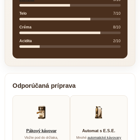
Telo
7/10
Créma
8/10
Acidita
2/10
Odporúčaná príprava
Pákový kávovar
Automat s E.S.E.
Vložte pod do držiaka,
Mnohé
automatické kávovary