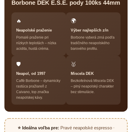
Borbone DEK E.S.E. pody 100ks 44mm
🔥
🌍
Neapolské praženie
Výber najlepších zŕn
Pomalé praženie pri
Borbone vyberá zrná podľa
nízkych teplotách – nízka
tradičného neapolského
acidita, hustá créma.
barového profilu.
🛡
🥇
Neapol, od 1997
Miscela DEK
Caffè Borbone – dynamicky
Bezkofeínová Miscela DEK
rastúca pražiareň z
– plný neapolský charakter
Caivano, top značka
bez stimulácie.
neapolskej kávy.
⭐ Ideálna voľba pre:
Pravé neapolské espresso ·