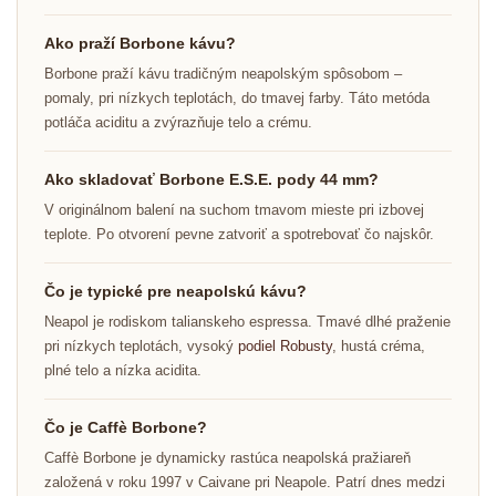
Ako praží Borbone kávu?
Borbone praží kávu tradičným neapolským spôsobom –
pomaly, pri nízkych teplotách, do tmavej farby. Táto metóda
potláča aciditu a zvýrazňuje telo a crému.
Ako skladovať Borbone E.S.E. pody 44 mm?
V originálnom balení na suchom tmavom mieste pri izbovej
teplote. Po otvorení pevne zatvoriť a spotrebovať čo najskôr.
Čo je typické pre neapolskú kávu?
Neapol je rodiskom talianskeho espressa. Tmavé dlhé praženie
pri nízkych teplotách, vysoký
podiel Robusty
, hustá créma,
plné telo a nízka acidita.
Čo je Caffè Borbone?
Caffè Borbone je dynamicky rastúca neapolská pražiareň
založená v roku 1997 v Caivane pri Neapole. Patrí dnes medzi