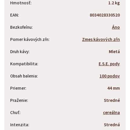
Hmotnosť
:
1.2 kg
EAN
:
8034028330520
Bezkofeínu
:
Áno
Pomer kávových zŕn
:
Zmes kávových zŕn
Druh kávy
:
Mletá
Kompatibilita
:
E.S.E. pody
Obsah balenia
:
100 podov
Priemer
:
44 mm
Praženie
:
Stredné
Chuť
:
cereálna
Intenzita
:
Stredná