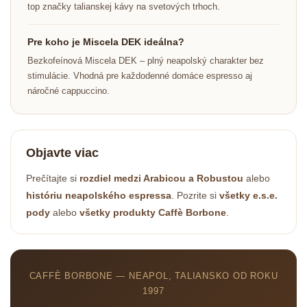
top značky talianskej kávy na svetových trhoch.
Pre koho je Miscela DEK ideálna?
Bezkofeínová Miscela DEK – plný neapolský charakter bez
stimulácie. Vhodná pre každodenné domáce espresso aj
náročné cappuccino.
Objavte viac
Prečítajte si
rozdiel medzi Arabicou a Robustou
alebo
históriu neapolského espressa
. Pozrite si
všetky e.s.e.
pody
alebo
všetky produkty Caffè Borbone
.
CAFFÈ BORBONE — NEAPOL, TALIANSKO OD ROKU
1997