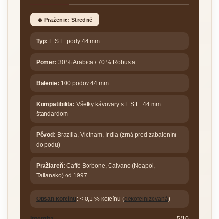
🔥 Praženie: Stredné
Typ:
E.S.E. pody 44 mm
Pomer:
30 % Arabica / 70 % Robusta
Balenie:
100 podov 44 mm
Kompatibilita:
Všetky kávovary s E.S.E. 44 mm
štandardom
Pôvod:
Brazília, Vietnam, India (zrná pred zabalením
do podu)
Pražiareň:
Caffè Borbone, Caivano (Neapol,
Taliansko) od 1997
Obsah kofeínu
:
< 0,1 % kofeínu (
dekofeinizovaná
)
Intenzita
5/10