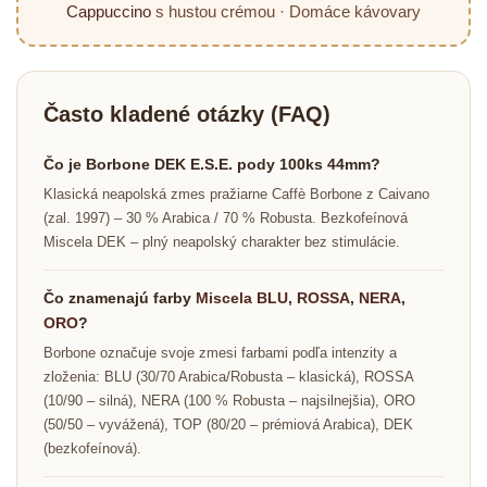
Cappuccino
s hustou crémou · Domáce kávovary
Často kladené otázky (FAQ)
Čo je Borbone DEK E.S.E. pody 100ks 44mm?
Klasická neapolská zmes pražiarne Caffè Borbone z Caivano
(zal. 1997) – 30 % Arabica / 70 % Robusta. Bezkofeínová
Miscela DEK – plný neapolský charakter bez stimulácie.
Čo znamenajú farby
Miscela BLU
,
ROSSA
,
NERA
,
ORO
?
Borbone označuje svoje zmesi farbami podľa intenzity a
zloženia: BLU (30/70 Arabica/Robusta – klasická), ROSSA
(10/90 – silná), NERA (100 % Robusta – najsilnejšia), ORO
(50/50 – vyvážená), TOP (80/20 – prémiová Arabica), DEK
(bezkofeínová).