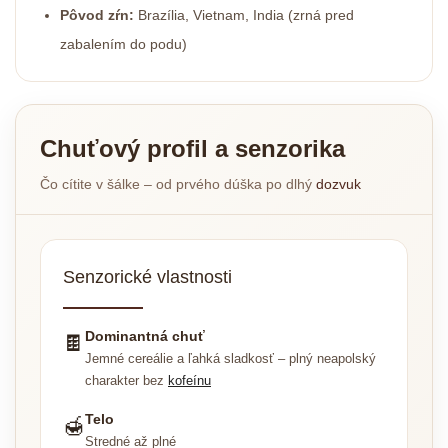
Pôvod zŕn:
Brazília, Vietnam, India (zrná pred
zabalením do podu)
Chuťový profil a senzorika
Čo cítite v šálke – od prvého dúška po dlhý
dozvuk
Senzorické vlastnosti
Dominantná chuť
🍫
Jemné cereálie a ľahká sladkosť – plný neapolský
charakter bez
kofeínu
Telo
🍯
Stredné až plné