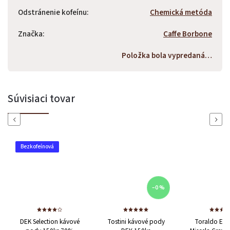
Odstránenie kofeínu
:
Chemická metóda
Značka
:
Caffe Borbone
Položka bola vypredaná…
Súvisiaci tovar
Previous
Next
ínová
–0 %
ection kávové
Tostini kávové pody
Toraldo E.S.E pody