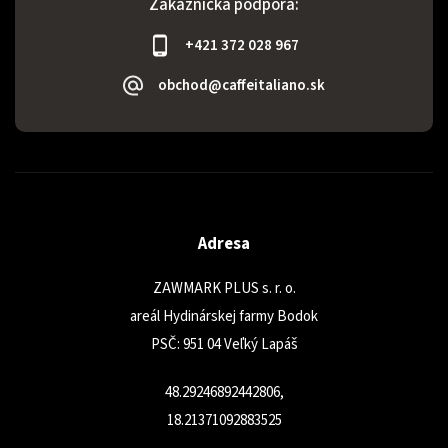
Zákaznícka podpora:
+421 372 028 967
obchod@caffeitaliano.sk
Adresa
ZAWMARK PLUS s. r. o.
areál Hydinárskej farmy Bodok
PSČ: 951 04 Veľký Lapáš
48.29246892442806,
18.21371092883525