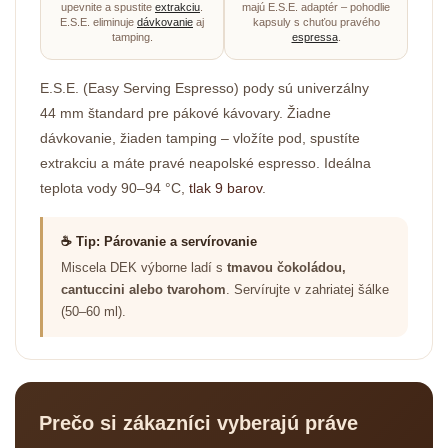
upevnite a spustite
extrakciu
.
majú E.S.E. adaptér – pohodlie
E.S.E. eliminuje
dávkovanie
aj
kapsuly s chuťou pravého
tamping.
espressa
.
E.S.E. (Easy Serving Espresso) pody sú univerzálny
44 mm štandard pre pákové kávovary. Žiadne
dávkovanie, žiaden tamping – vložíte pod, spustíte
extrakciu a máte pravé neapolské espresso. Ideálna
teplota vody 90–94 °C,
tlak 9 barov
.
☕ Tip: Párovanie a servírovanie
Miscela DEK výborne ladí s
tmavou čokoládou,
cantuccini alebo tvarohom
. Servírujte v zahriatej šálke
(50–60 ml).
Prečo si zákazníci vyberajú práve