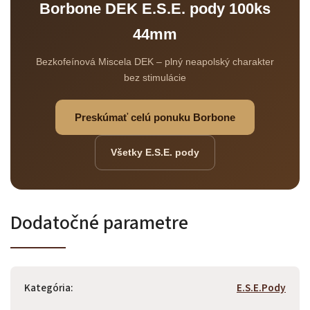
Borbone DEK E.S.E. pody 100ks
Odoslať
44mm
Powered by chaterimo
Bezkofeínová Miscela DEK – plný neapolský charakter
bez stimulácie
Preskúmať celú ponuku Borbone
Všetky E.S.E. pody
Dodatočné parametre
Kategória
:
E.S.E.Pody