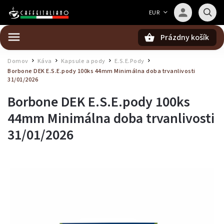
Barista — poradca Caffeitaliano
EUR
Poradím s výberom kávy aj kompatibilitou
Prázdny košík
Hľadať
Domov
Káva
Kapsule a pody
E.S.E.Pody
/
/
/
/
Borbone DEK E.S.E.pody 100ks 44mm
Minimálna doba trvanlivosti
31/01/2026
Borbone DEK E.S.E.pody 100ks
44mm
Minimálna doba trvanlivosti
31/01/2026