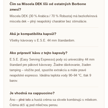
Čím sa Miscela DEK líši od ostatných Borbone
zmesí?
Miscela DEK (30 % Arabica / 70 % Robusta) má bezkofeínová
miscela dek – plný neapolský charakter bez stimulácie.
Aká je kompatibilita kapsúl?
Všetky kávovary s E.S.E. 44 mm štandardom.
Ako pripraviť kávu z tejto kapsuly?
E.S.E. (Easy Serving Espresso) pody sú univerzálny 44 mm
štandard pre pákové kávovary. Žiadne dávkovanie, žiaden
tamping – vložíte pod, spustíte extrakciu a máte pravé
neapolské espresso. Ideálna teplota vody 90–94 °C, tlak 9
barov.
Je vhodná na cappuccino?
Áno –
plné telo
a hustá créma sa skvele kombinujú s mliekom.
Créma drží aj pod mliečnou penou.