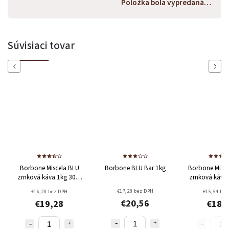
Položka bola vypredaná…
Súvisiaci tovar
Previous
Next
bone Miscela BLU
Borbone BLU Bar 1kg
Borbone Miscela ROSSA
ová káva 1kg
30%
zrnková káva 1kg
95%
ica + 70% Robusta
Robusta 5% Arabica
€17,28 bez DPH
€16,20 bez DPH
€15,54 bez DPH
€20,56
€19,28
€18,49