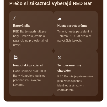
Prečo si zákazníci vyberajú RED Bar
⚡
☁
Barová sila
Hustá barová créma
RED Bar je navrhnutá pre
Tmavá, hustá, perzistentná
bary – intenzita, créma a
– créma RED Bar drží aj v
razancia na profesionálnej
najvyšších tlakoch.
úrovni.
🏭
🎯
Neapolská pražiareň
Temperamentný
charakter
Caffe Borbone praží RED
Bar v Neapole s tou istou
RED Bar nie je priemerná –
precíznosťou ako pre
je to zmes s jasnou
kaviarne.
identitou a výrazným
charakterom.