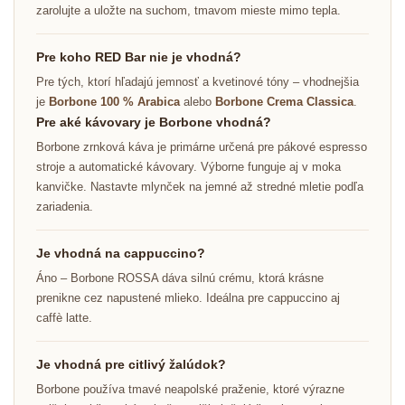
zarolujte a uložte na suchom, tmavom mieste mimo tepla.
Pre koho RED Bar nie je vhodná?
Pre tých, ktorí hľadajú jemnosť a kvetinové tóny – vhodnejšia
je
Borbone 100 % Arabica
alebo
Borbone Crema Classica
.
Pre aké kávovary je Borbone vhodná?
Borbone zrnková káva je primárne určená pre pákové espresso
stroje a automatické kávovary. Výborne funguje aj v moka
kanvičke. Nastavte mlynček na jemné až stredné mletie podľa
zariadenia.
Je vhodná na cappuccino?
Áno – Borbone ROSSA dáva silnú crému, ktorá krásne
prenikne cez napustené mlieko. Ideálna pre cappuccino aj
caffè latte.
Je vhodná pre citlivý žalúdok?
Borbone používa tmavé neapolské praženie, ktoré výrazne