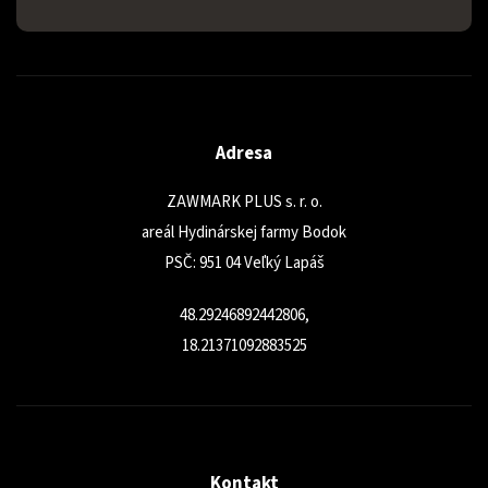
Adresa
ZAWMARK PLUS s. r. o.
areál Hydinárskej farmy Bodok
PSČ: 951 04 Veľký Lapáš
48.29246892442806,
18.21371092883525
Kontakt