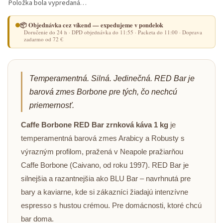
Položka bola vypredaná…
📦 Objednávka cez víkend — expedujeme v pondelok
Doručenie do 24 h · DPD objednávka do 11:55 · Packeta do 11:00 · Doprava
zadarmo od 72 €
Temperamentná. Silná. Jedinečná. RED Bar je
barová zmes Borbone pre tých, čo nechcú
priemernosť.
Caffe Borbone RED Bar zrnková káva 1 kg
je
temperamentná barová zmes Arabicy a Robusty s
výrazným profilom, pražená v Neapole pražiarňou
Caffe Borbone (Caivano, od roku 1997). RED Bar je
silnejšia a razantnejšia ako BLU Bar – navrhnutá pre
bary a kaviarne, kde si zákazníci žiadajú intenzívne
espresso s hustou crémou. Pre domácnosti, ktoré chcú
bar doma.