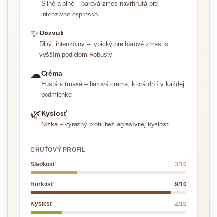
Silné a plné – barová zmes navrhnutá pre
intenzívne espresso
✨
Dozvuk
Dlhý, intenzívny – typický pre barové zmesi s
vyšším podielom Robusty
☁
Créma
Hustá a tmavá – barová créma, ktorá drží v každej
podmienke
🌿
Kyslosť
Nízka – výrazný profil bez agresívnej kyslosti
CHUŤOVÝ PROFIL
Sladkosť
3/10
Horkosť
9/10
Kyslosť
2/10