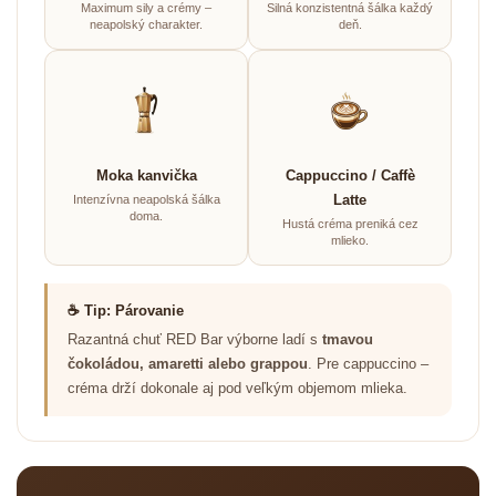
Maximum sily a crémy –
Silná konzistentná šálka každý
neapolský charakter.
deň.
Moka kanvička
Cappuccino / Caffè
Latte
Intenzívna neapolská šálka
doma.
Hustá créma preniká cez
mlieko.
☕ Tip: Párovanie
Razantná chuť RED Bar výborne ladí s
tmavou
čokoládou, amaretti alebo grappou
. Pre cappuccino –
créma drží dokonale aj pod veľkým objemom mlieka.