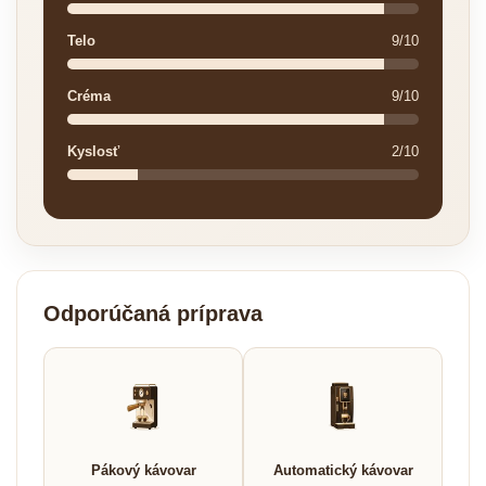
Telo
9/10
Créma
9/10
Kyslosť
2/10
Odporúčaná príprava
Pákový kávovar
Automatický kávovar