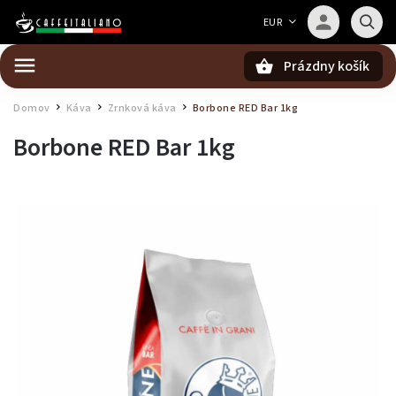
Barista — poradca Caffeitaliano
EUR
Poradím s výberom kávy aj kompatibilitou
Prázdny košík
Hľadať
Domov
Káva
Zrnková káva
Borbone RED Bar 1kg
/
/
/
Borbone RED Bar 1kg