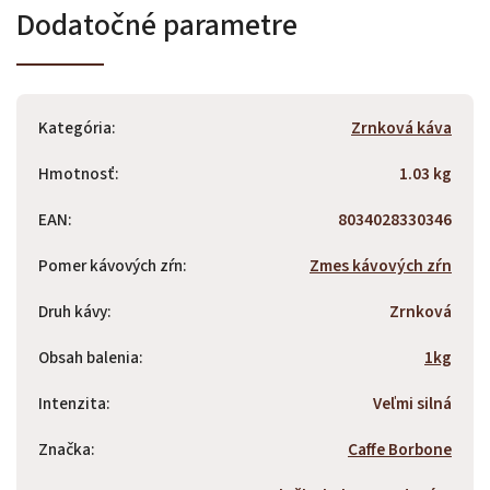
Dodatočné parametre
Kategória
:
Zrnková káva
Hmotnosť
:
1.03 kg
EAN
:
8034028330346
Pomer kávových zŕn
:
Zmes kávových zŕn
Druh kávy
:
Zrnková
Obsah balenia
:
1kg
Intenzita
:
Veľmi silná
Značka
:
Caffe Borbone