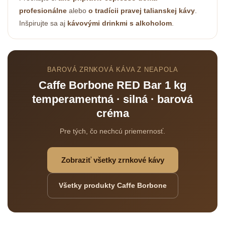
Powered by chaterimo
profesionálne
alebo
o tradícii pravej talianskej kávy
.
Inšpirujte sa aj
kávovými drinkmi s alkoholom
.
BAROVÁ ZRNKOVÁ KÁVA Z NEAPOLA
Caffe Borbone RED Bar 1 kg
temperamentná · silná · barová
créma
Pre tých, čo nechcú priemernosť.
Zobraziť všetky zrnkové kávy
Všetky produkty Caffe Borbone