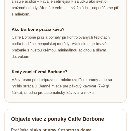
znižuje aciditu – káva je šetrnejšia k žalúdku ako svetlo
pražené odrody. Ak máte veľmi citlivý žalúdok, odporúčame piť
s mliekom.
Ako Borbone pražia kávu?
Caffe Borbone pražia pomaly pri kontrolovaných teplotách
podľa tradičnej neapolskej metódy. Výsledkom je tmavé
praženie s hustou crémou, minimálnou aciditou a dlhým
dozvukom.
Kedy zomleť zrná Borbone?
Vždy tesne pred prípravou – mletie uvoľňuje arómy a tie sa
rýchlo strácajú. Jemné mletie pre pákový kávovar (7–9 g/
šálku), stredné pre automatický kávovar a moku.
Objavte viac z ponuky Caffe Borbone
Odoslať
Prečítajte si
ako pripraviť espresso doma