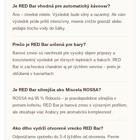
Je RED Bar vhodná pre automatický kávovar?
Áno – stredné mletie. Výsledok bude silný a razantný. Ak vám
výsledok príde príliš intenzívny, mierne znížte gramáž alebo
pridajte trochu vody do šálky.
Prečo je RED Bar určená pre bary?
Barové zmesi sú navrhnuté pre vysoký objem prípravy a
konzistentný výsledok pri rôznych teplotách a tlakoch. RED
Bar si zachováva charakter aj pri rýchlom servise – preto je
obľúbená v kaviarňach.
Je RED Bar silnejšia ako Miscela ROSSA?
ROSSA má 95 % Robusta – je pravdepodobne silnejšia v
pomere kofeínu. RED Bar je barová zmes s výrazným profilom,
ale obsahuje viac Arabicy pre aromatickú komplexnosť.
Ako dlho vydrží otvorené vrecko RED Bar?
Odporúčame spotrebu do 3–4 týždňov od otvorenia. Pevne